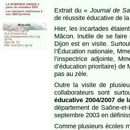
***
LA RUBRIQUE UNIQUE à
partir de novembre 2025
Extrait du «
Journal de Sa
Les rubriques antérieures à
nov. 2025 (archive)
de réussite éducative de l
Mots-clés
Hier, les incartades étaie
***REP [Act.] (gr 4)/
CLA (Contrat local
Mâcon. Inutile de se faire
d’accompagnement) [Act.] (gr
5)/<50
Dijon est en visite. Surto
Dijon 58, 71/
Pilot. local [Act.] (gr 5)/
l’Éducation nationale, Mme
l’inspectrice adjointe, 
d’éducation prioritaire) de
pas au zèle.
Outre la visite de plusieu
collaborateurs sont sur
éducative 2004/2007 de 
département de Saône-et-Lo
septembre 2003 en définiss
Comme plusieurs écoles mat