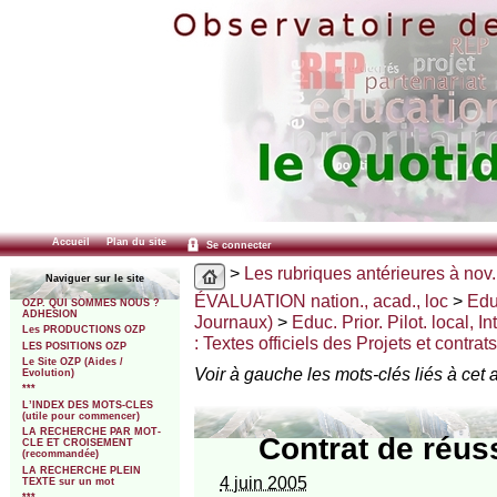
Accueil
Plan du site
Se connecter
>
Les rubriques antérieures à nov.
Naviguer sur le site
ÉVALUATION nation., acad., loc
>
Edu
OZP. QUI SOMMES NOUS ?
ADHESION
Journaux)
>
Educ. Prior. Pilot. local,
Les PRODUCTIONS OZP
: Textes officiels des Projets et contra
LES POSITIONS OZP
Le Site OZP (Aides /
Voir à gauche les mots-clés liés à cet a
Evolution)
***
L’INDEX DES MOTS-CLES
(utile pour commencer)
LA RECHERCHE PAR MOT-
Contrat de réus
CLE ET CROISEMENT
(recommandée)
LA RECHERCHE PLEIN
4 juin 2005
TEXTE sur un mot