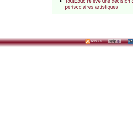
ToutEduc relève une décision d
périscolaires artistiques
RSS 2.0