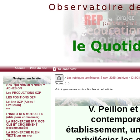
Accueil
Plan du site
Se connecter
>
Les rubriques antérieures à nov. 2025 (archive)
>
DISCI
Naviguer sur le site
l’école. (…)
OZP. QUI SOMMES NOUS ?
ADHESION
Voir à gauche les mots-clés liés à cet article
Les PRODUCTIONS OZP
LES POSITIONS OZP
Le Site OZP (Aides /
Evolution)
V. Peillon et
***
L’INDEX DES MOTS-CLES
contemporai
(utile pour commencer)
LA RECHERCHE PAR MOT-
CLE ET CROISEMENT
établissement, un
(recommandée)
LA RECHERCHE PLEIN
TEXTE sur un mot
privilégier les