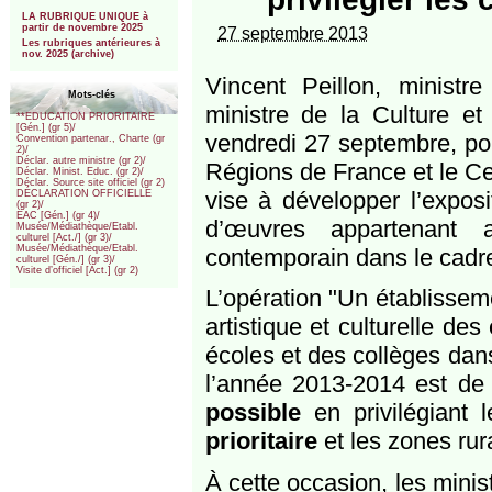
***
LA RUBRIQUE UNIQUE à
partir de novembre 2025
27 septembre 2013
Les rubriques antérieures à
nov. 2025 (archive)
Vincent Peillon, ministre 
Mots-clés
ministre de la Culture e
**EDUCATION PRIORITAIRE
[Gén.] (gr 5)/
vendredi 27 septembre, pou
Convention partenar., Charte (gr
2)/
Déclar. autre ministre (gr 2)/
Régions de France et le Ce
Déclar. Minist. Educ. (gr 2)/
Déclar. Source site officiel (gr 2)
vise à développer l’exposi
DÉCLARATION OFFICIELLE
(gr 2)/
EAC [Gén.] (gr 4)/
d’œuvres appartenant 
Musée/Médiathèque/Etabl.
culturel [Act./] (gr 3)/
Musée/Médiathèque/Etabl.
contemporain dans le cadre d
culturel [Gén./] (gr 3)/
Visite d’officiel [Act.] (gr 2)
L’opération "Un établissem
artistique et culturelle de
écoles et des collèges dans
l’année 2013-2014 est de 
possible
en privilégiant 
prioritaire
et les zones rur
À cette occasion, les minis