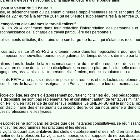
 parents d’élèves, est reconnu par la mise en oeuvre d’une pondération.
our la valeur de 1.1 heure. »
baisse, le déclenchement du paiement d’heures supplémentaires se faisant plus 
ée de 227 euros à la rentrée 2014 (et de 54euros supplémentaires à la rentrée 201
 conçoivent elles-mêmes le travail collectif
 du 6 juin 2014 confirment dans leur rédaction l’interprétation des personnel
 reconnaissance de la charge de travail particulière des personnels.
lissements difficiles, il entraine une surcharge de travail qui n’était pas reconnue par
es activités. Le SNES-FSU a fortement pesé dans les négociations pour que la ré
 imposent de nouvelles réunions obligatoires. Le temps de cours diminué par la pon
ntions dans le texte de la « reconnaissance » du travail en équipe et de sa non
le travail en équipe de classe ou disciplinaire, en équipe pluri-professionnelle (con
agogiques, assistants sociaux, personnels infirmiers, médecins notamment) ».
ents REP+ à ne pas se laisser imposer des réunions et des tâches supplémentair
 conditions de travail des enseignants en Éducation prioritaire tout en reconnaissa
tion école-collège, les chefs d’établissement pourraient inciter les équipes pédagog
dispositifs ne sont pas réglementaires et constituent autant de tentatives militan
ation Peillon, en l’absence de consensus politique. Le SNES-FSU est le principal o
cation disciplinaire des enseignants du second degré, ce qui nous amène à dénonce
t ses professeurs, et les lycées.
les/collèges ne sont dans les textes que des instances consultatives, se réunissan
ent sur les programmes, les pratiques et les élèves.
igilants quant aux tentatives des chefs d’établissement et des IEN d’en faire de
métier de la profession. La vigilance s’impose, ce qui suppose de ne pas déserter
isionnaire de l’établissement en matière pédagogique, dans le respect des hora