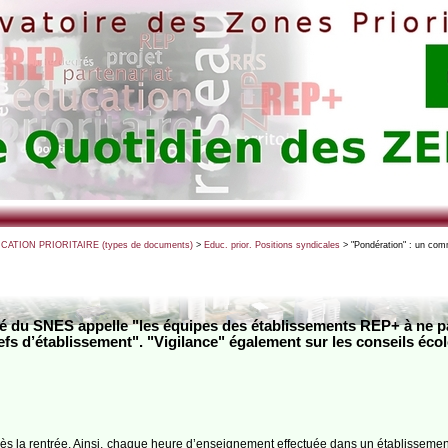
UCATION PRIORITAIRE (types de documents)
>
Educ. prior. Positions syndicales
> "Pondération" : un com
 du SNES appelle "les équipes des établissements REP+ à ne pas
fs d’établissement". "Vigilance" également sur les conseils écol
e dès la rentrée. Ainsi, chaque heure d’enseignement effectuée dans un établisseme