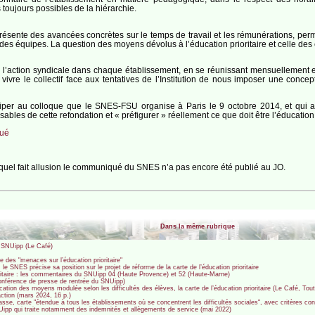
toujours possibles de la hiérarchie.
 présente des avancées concrètes sur le temps de travail et les rémunérations, perme
es équipes. La question des moyens dévolus à l’éducation prioritaire et celle des effe
 l’action syndicale dans chaque établissement, en se réunissant mensuellement en
vivre le collectif face aux tentatives de l’Institution de nous imposer une conc
per au colloque que le SNES-FSU organise à Paris le 9 octobre 2014, et qui a vo
bles de cette refondation et « préfigurer » réellement ce que doit être l’éducation 
ué
quel fait allusion le communiqué du SNES n’a pas encore été publié au JO.
Dans la même rubrique
u SNUipp (Le Café)
 des "menaces sur l’éducation prioritaire"
 le SNES précise sa position sur le projet de réforme de la carte de l’éducation prioritaire
oritaire : les commentaires du SNUipp 04 (Haute Provence) et 52 (Haute-Marne)
(Conférence de presse de rentrée du SNUipp)
location des moyens modulée selon les difficultés des élèves, la carte de l’éducation prioritaire (Le Café, To
ction (mars 2024, 16 p.)
lasse, carte "étendue à tous les établissements où se concentrent les difficultés sociales", avec critères co
NUipp qui traite notamment des indemnités et allègements de service (mai 2022)