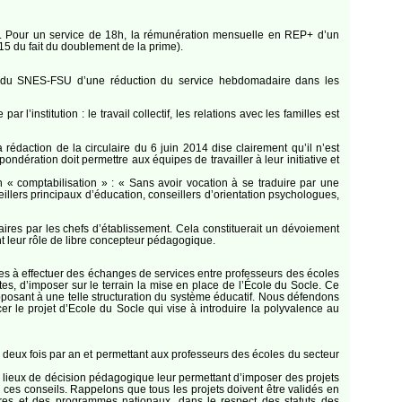
tôt. Pour un service de 18h, la rémunération mensuelle en REP+ d’un
5 du fait du doublement de la prime).
s et du SNES-FSU d’une réduction du service hebdomadaire dans les
 l’institution : le travail collectif, les relations avec les familles est
daction de la circulaire du 6 juin 2014 dise clairement qu’il n’est
dération doit permettre aux équipes de travailler à leur initiative et
 « comptabilisation » : « Sans avoir vocation à se traduire par une
seillers principaux d’éducation, conseillers d’orientation psychologues,
es par les chefs d’établissement. Cela constituerait un dévoiement
nt leur rôle de libre concepteur pédagogique.
iques à effectuer des échanges de services entre professeurs des écoles
tes, d’imposer sur le terrain la mise en place de l’École du Socle. Ce
pposant à une telle structuration du système éducatif. Nous défendons
r le projet d’Ecole du Socle qui vise à introduire la polyvalence au
t deux fois par an et permettant aux professeurs des écoles du secteur
s lieux de décision pédagogique leur permettant d’imposer des projets
 ces conseils. Rappelons que tous les projets doivent être validés en
ires et des programmes nationaux, dans le respect des statuts des