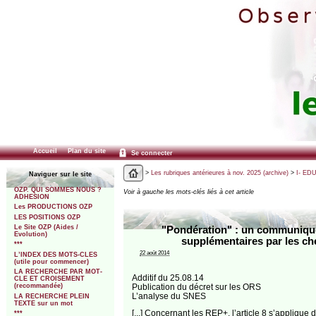
Accueil
Plan du site
Se connecter
>
Les rubriques antérieures à nov. 2025 (archive)
>
I- ED
Naviguer sur le site
OZP. QUI SOMMES NOUS ?
Voir à gauche les mots-clés liés à cet article
ADHESION
Les PRODUCTIONS OZP
LES POSITIONS OZP
Le Site OZP (Aides /
"Pondération" : un communiqué
Evolution)
supplémentaires par les che
***
22 août 2014
L’INDEX DES MOTS-CLES
(utile pour commencer)
LA RECHERCHE PAR MOT-
Additif du 25.08.14
CLE ET CROISEMENT
Publication du décret sur les ORS
(recommandée)
L’analyse du SNES
LA RECHERCHE PLEIN
TEXTE sur un mot
[...] Concernant les REP+, l’article 8 s’appliqu
***