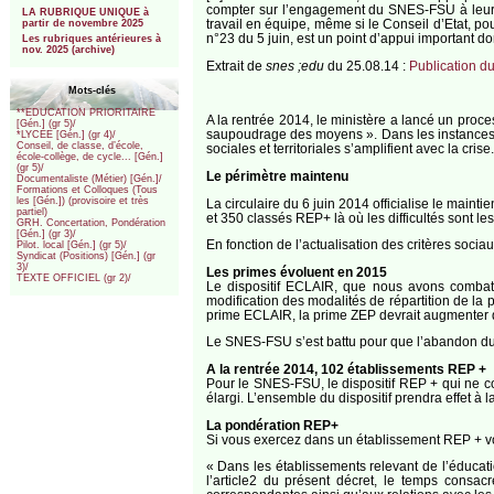
compter sur l’engagement du SNES-FSU à leurs 
LA RUBRIQUE UNIQUE à
travail en équipe, même si le Conseil d’Etat, p
partir de novembre 2025
n°23 du 5 juin, est un point d’appui important dont
Les rubriques antérieures à
nov. 2025 (archive)
Extrait de
snes ;edu
du 25.08.14 :
Publication d
Mots-clés
**EDUCATION PRIORITAIRE
A la rentrée 2014, le ministère a lancé un process
[Gén.] (gr 5)/
saupoudrage des moyens ». Dans les instances, a
*LYCEE [Gén.] (gr 4)/
Conseil, de classe, d’école,
sociales et territoriales s’amplifient avec la crise.
école-collège, de cycle... [Gén.]
(gr 5)/
Le périmètre maintenu
Documentaliste (Métier) [Gén.]/
Formations et Colloques (Tous
les [Gén.]) (provisoire et très
La circulaire du 6 juin 2014 officialise le maint
partiel)
et 350 classés REP+ là où les difficultés sont les
GRH. Concertation, Pondération
[Gén.] (gr 3)/
En fonction de l’actualisation des critères soci
Pilot. local [Gén.] (gr 5)/
Syndicat (Positions) [Gén.] (gr
3)/
Les primes évoluent en 2015
TEXTE OFFICIEL (gr 2)/
Le dispositif ECLAIR, que nous avons combattu
modification des modalités de répartition de la 
prime ECLAIR, la prime ZEP devrait augmenter d
Le SNES-FSU s’est battu pour que l’abandon du 
A la rentrée 2014, 102 établissements REP +
Pour le SNES-FSU, le dispositif REP + qui ne co
élargi. L’ensemble du dispositif prendra effet à 
La pondération REP+
Si vous exercez dans un établissement REP + vou
« Dans les établissements relevant de l’éducatio
l’article2 du présent décret, le temps consac