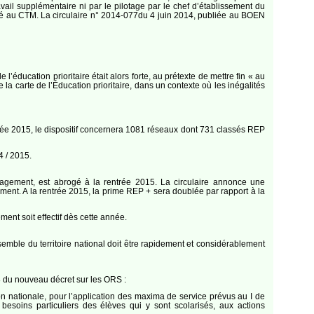
il supplémentaire ni par le pilotage par le chef d’établissement du
senté au CTM. La circulaire n° 2014-077du 4 juin 2014, publiée au BOEN
l’éducation prioritaire était alors forte, au prétexte de mettre fin « au
a carte de l’Éducation prioritaire, dans un contexte où les inégalités
rentrée 2015, le dispositif concernera 1081 réseaux dont 731 classés REP
4 / 2015.
anagement, est abrogé à la rentrée 2015. La circulaire annonce une
sement. A la rentrée 2015, la prime REP + sera doublée par rapport à la
nt soit effectif dès cette année.
emble du territoire national doit être rapidement et considérablement
8 du nouveau décret sur les ORS :
tion nationale, pour l’application des maxima de service prévus au I de
besoins particuliers des élèves qui y sont scolarisés, aux actions