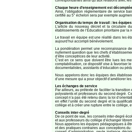
correspondantes ainsi qu’aux relations avec les
Chaque heure d’enseignement est décomptée p
Ainsi, l’obligation réglementaire de service 
certifié au 5° échelon sera par exemple augment
Organisation du temps de travail : les équipes
L’article du nouveau décret et la circulaire
établissements de l’Éducation prioritaire par la
Le travail en équipe est une réalité dans les étab
aujourd’hui accompli bénévolement.
La pondération permet une reconnaissance de c
nullement question que les chefs d’établissement
d’être conceptrices de leur activité.
C’est en ce sens que doivent être lues les me
comptabilisation, ce dispositif vise à favoriser 
documentalistes, assistants d’éducation ou péd
Nous appelons donc les équipes des établissem
d’une mesure qui a pour objectif d’améliorer les
Les échanges de service
Par ailleurs, au prétexte de faciliter la transi
polyvalents et professeurs du second degré. Ces 
concept n’a pas été retenu dans la loi d’orient
en effet l’unité du second degré et la qualifi
collège et à créer une rupture entre le collège, e
Conseils inter-degré
De ce point de vue, les conseils inter-degré éco
et aux professeurs du collège d’échanger librem
Nous appelons les équipes pédagogiques à être v
et des pratiques contraires aux conceptions du 
conseil d’administration, seule instance déc