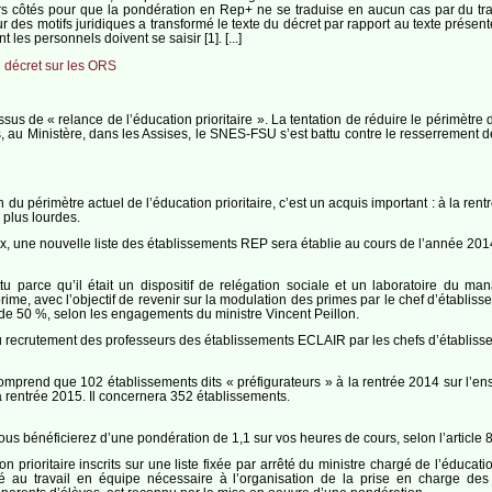
côtés pour que la pondération en Rep+ ne se traduise en aucun cas par du trava
our des motifs juridiques a transformé le texte du décret par rapport au texte pré
 les personnels doivent se saisir [1]. [...]
u décret sur les ORS
us de « relance de l’éducation prioritaire ». La tentation de réduire le périmètre de 
u Ministère, dans les Assises, le SNES-FSU s’est battu contre le resserrement de l
ien du périmètre actuel de l’éducation prioritaire, c’est un acquis important : à la 
 plus lourdes.
aux, une nouvelle liste des établissements REP sera établie au cours de l’année 201
 parce qu’il était un dispositif de relégation sociale et un laboratoire du m
prime, avec l’objectif de revenir sur la modulation des primes par le chef d’établis
e 50 %, selon les engagements du ministre Vincent Peillon.
recrutement des professeurs des établissements ECLAIR par les chefs d’établisseme
mprend que 102 établissements dits « préfigurateurs » à la rentrée 2014 sur l’ens
la rentrée 2015. Il concernera 352 établissements.
s bénéficierez d’une pondération de 1,1 sur vos heures de cours, selon l’article 
n prioritaire inscrits sur une liste fixée par arrêté du ministre chargé de l’éduca
ré au travail en équipe nécessaire à l’organisation de la prise en charge des 