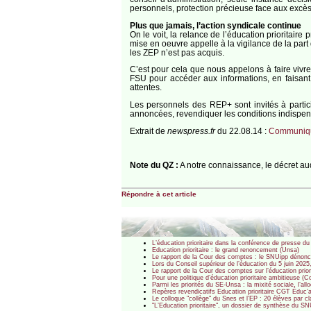
personnels, protection précieuse face aux excès 
Plus que jamais, l’action syndicale continue
On le voit, la relance de l’éducation prioritaire
mise en oeuvre appelle à la vigilance de la part d
les ZEP n’est pas acquis.
C’est pour cela que nous appelons à faire vivre
FSU pour accéder aux informations, en faisant 
attentes.
Les personnels des REP+ sont invités à partici
annoncées, revendiquer les conditions indispensa
Extrait de
newspress.fr
du 22.08.14 :
Communiq
Note du QZ :
A notre connaissance, le décret au
Répondre à cet article
L’éducation prioritaire dans la conférence de presse d
Education prioritaire : le grand renoncement (Unsa)
Le rapport de la Cour des comptes : le SNUipp dénonce
Lors du Conseil supérieur de l’éducation du 5 juin 2025,
Le rapport de la Cour des comptes sur l’éducation pri
Pour une politique d’éducation prioritaire ambitieuse 
Parmi les priorités du SE-Unsa : la mixité sociale, l’al
Repères revendicatifs Education prioritaire CGT Éduc’a
Le colloque "collège" du Snes et l’EP : 20 élèves par c
"L’Education prioritaire", un dossier de synthèse du S