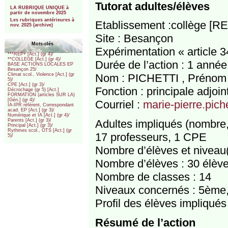
***
Tutorat adultes/élèves
LA RUBRIQUE UNIQUE à
partir de novembre 2025
Les rubriques antérieures à
Etablissement :collège [RE
nov. 2025 (archive)
Site : Besançon
Mots-clés
Expérimentation « article 3
***REP+ [Act.] (gr 4)/
**COLLEGE [Act.] (gr 4)/
Durée de l’action : 1 année
BASE ACTIONS LOCALES EP
Besançon 25/
Nom : PICHETTI , Prénom :
Climat scol., Violence [Act.] (gr
5)/
CPE [Act.] (gr 3)/
Fonction : principale adjoin
Décrochage (gr 5) [Act.]
FORMATION (articles SUR LA)
[Gén.] (gr 4)/
Courriel :
marie-pierre.pic
IA-IPR référent, Correspondant
acad. EP [Act.] (gr 3)/
Numérique et IA [Act.] (gr 4)/
Adultes impliqués (nombre,
Parents [Act.] (gr 3)/
Principal [Act.] (gr 3)/
Rythmes scol., OTS [Act.] (gr
17 professeurs, 1 CPE
5)/
Nombre d’élèves et niveau
Nombre d’élèves : 30 élèv
Nombre de classes : 14
Niveaux concernés : 5ème
Profil des élèves impliqués 
Résumé de l’action