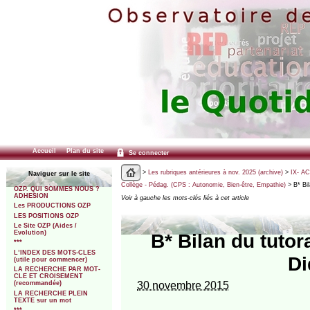
Accueil
Plan du site
Se connecter
>
Les rubriques antérieures à nov. 2025 (archive)
>
IX- A
Naviguer sur le site
Collège - Pédag. (CPS : Autonomie, Bien-être, Empathie)
> B* Bil
OZP. QUI SOMMES NOUS ?
ADHESION
Voir à gauche les mots-clés liés à cet article
Les PRODUCTIONS OZP
LES POSITIONS OZP
Le Site OZP (Aides /
Evolution)
B* Bilan du tuto
***
L’INDEX DES MOTS-CLES
Di
(utile pour commencer)
LA RECHERCHE PAR MOT-
CLE ET CROISEMENT
30 novembre 2015
(recommandée)
LA RECHERCHE PLEIN
TEXTE sur un mot