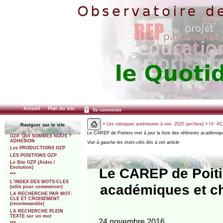
Accueil
Plan du site
Se connecter
>
Les rubriques antérieures à nov. 2025 (archive)
>
IV- A
Naviguer sur le site
Le CAREP de Poitiers met à jour la liste des référents académiq
OZP. QUI SOMMES NOUS ?
ADHESION
Voir à gauche les mots-clés liés à cet article
Les PRODUCTIONS OZP
LES POSITIONS OZP
Le Site OZP (Aides /
Evolution)
Le CAREP de Poitie
***
L’INDEX DES MOTS-CLES
académiques et ch
(utile pour commencer)
LA RECHERCHE PAR MOT-
CLE ET CROISEMENT
(recommandée)
LA RECHERCHE PLEIN
TEXTE sur un mot
24 novembre 2016