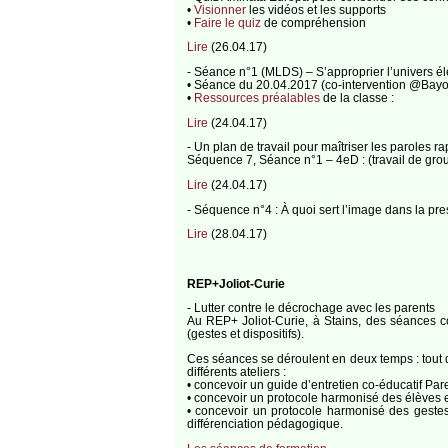
•
Visionner
les vidéos et les supports
•
Faire le quiz
de compréhension
Lire
(26.04.17)
- Séance n°1 (MLDS) – S’approprier l’univers éle
• Séance du 20.04.2017 (co-intervention @Bay
•
Ressources préalables
de la classe :
Lire
(24.04.17)
- Un plan de travail pour maîtriser les paroles r
Séquence 7, Séance n°1 – 4eD : (travail de group
Lire
(24.04.17)
- Séquence n°4 : À quoi sert l’image dans la p
Lire
(28.04.17)
REP+Joliot-Curie
- Lutter contre le décrochage avec les parents
Au REP+ Joliot-Curie, à Stains, des séances c
(gestes et dispositifs).
Ces séances se déroulent en deux temps : tout 
différents ateliers :
• concevoir un guide d’entretien co-éducatif Par
• concevoir un protocole harmonisé des élèves 
• concevoir un protocole harmonisé des gestes
différenciation pédagogique.