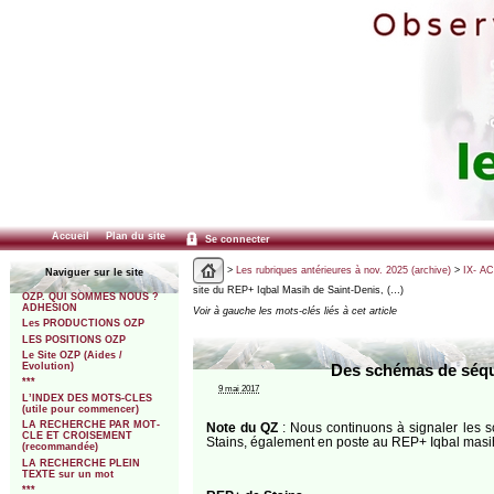
Accueil
Plan du site
Se connecter
>
Les rubriques antérieures à nov. 2025 (archive)
>
IX- A
Naviguer sur le site
site du REP+ Iqbal Masih de Saint-Denis, (…)
OZP. QUI SOMMES NOUS ?
ADHESION
Voir à gauche les mots-clés liés à cet article
Les PRODUCTIONS OZP
LES POSITIONS OZP
Le Site OZP (Aides /
Evolution)
Des schémas de séquen
***
9 mai 2017
L’INDEX DES MOTS-CLES
(utile pour commencer)
LA RECHERCHE PAR MOT-
Note du QZ
: Nous continuons à signaler les 
CLE ET CROISEMENT
Stains, également en poste au REP+ Iqbal masi
(recommandée)
LA RECHERCHE PLEIN
TEXTE sur un mot
***