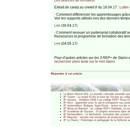
Les séances de formation
Extrait de
carep.ac-creteil.fr
du 18.04.17 :
Lutter
- Comment différencier les apprentissages grâc
Voir les supports utilisés lors des derniers temp
Lire
(30.04.17)
- Comment renouer un partenariat collaboratif a
Ressources et programme de formation des temp
Lire
(04.05.17)
Pour d’autres articles sur les 3 REP+ de Stains 
rechercher plein texte sur le mot stains
Répondre à cet article
Le Blanc-Mesnil (93). La journée culturelle annuelle 
B* Toulon : Le projet Ecrire le futur de l’Océan au co
B* Amiens : Ambition DNB 2 au collège REP+ Rosa P
B* Nice : apprendre avec le rap et enregistrer ses pr
B* Aubervilliers, Bobigny, Saint-Denis : retour sur l
B* Mons-en Baroeul : au collège REP+ Rabelais, un esc
B* Académie de Guyane : 14 projets innovants dans d
B* Gennevilliers : Le lab’hulotte, formation des acte
B* Mayotte : simuler une entreprise de production (nu
B* Le Havre : Robotique et pédagogie de la Défense 