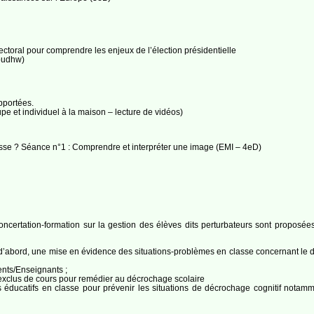
ctoral pour comprendre les enjeux de l’élection présidentielle
oudhw)
apportées.
e et individuel à la maison – lecture de vidéos)
resse ? Séance n°1 : Comprendre et interpréter une image (EMI – 4eD)
oncertation-formation sur la gestion des élèves dits perturbateurs sont proposé
d’abord, une mise en évidence des situations-problèmes en classe concernant le dé
ents/Enseignants ;
exclus de cours pour remédier au décrochage scolaire
 éducatifs en classe pour prévenir les situations de décrochage cognitif notamm