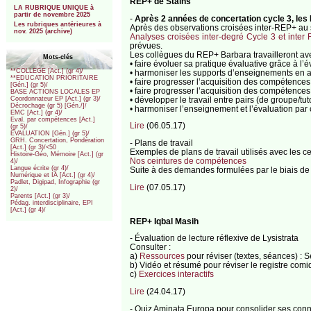
REP+ de Stains
LA RUBRIQUE UNIQUE à
partir de novembre 2025
-
Après 2 années de concertation cycle 3, les 
Les rubriques antérieures à
Après des observations croisées inter-REP+ au se
nov. 2025 (archive)
Analyses croisées inter-degré Cycle 3 et inter
prévues.
Les collègues du REP+ Barbara travailleront ave
Mots-clés
• faire évoluer sa pratique évaluative grâce à l
**COLLEGE [Act.] (gr 4)/
• harmoniser les supports d’enseignements en a
**EDUCATION PRIORITAIRE
• faire progresser l’acquisition des compétence
[Gén.] (gr 5)/
• faire progresser l’acquisition des compétences
BASE ACTIONS LOCALES EP
• développer le travail entre pairs (de groupe/tut
Coordonnateur EP [Act.] (gr 3)/
Décrochage (gr 5) [Gén./]/
• harmoniser l’enseignement et l’évaluation par
EMC [Act.] (gr 4)/
Eval. par compétences [Act.]
Lire
(06.05.17)
(gr 5)/
EVALUATION [Gén.] (gr 5)/
GRH. Concertation, Pondération
- Plans de travail
[Act.] (gr 3)/<50
Exemples de plans de travail utilisés avec les c
Histoire-Géo, Mémoire [Act.] (gr
Nos ceintures de compétences
4)/
Langue écrite (gr 4)/
Suite à des demandes formulées par le biais de 
Numérique et IA [Act.] (gr 4)/
Padlet, Digipad, Infographie (gr
Lire
(07.05.17)
2)/
Parents [Act.] (gr 3)/
Pédag. interdisciplinaire, EPI
[Act.] (gr 4)/
REP+ Iqbal Masih
- Évaluation de lecture réflexive de Lysistrata
Consulter :
a)
Ressources
pour réviser (textes, séances) : S
b) Vidéo et résumé pour réviser le registre comi
c)
Exercices interactifs
Lire
(24.04.17)
- Quiz Aminata Europa pour consolider ses conn