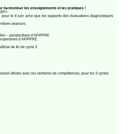
ur harmoniser les enseignements et les pratiques !
-REP+.
l pour le 8 juin ainsi que les supports des évaluations diagnostiques
rnières séances :
a 6e) – perspectives d’AP/PPRE
 perspectives d’AP/PPRE
trise de fin de cycle 3
ail utilisés avec les ceintures de compétences, pour les 3 cycles.