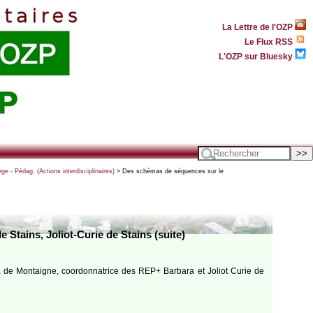
La Lettre de l'OZP
Le Flux RSS
L'OZP sur Bluesky
ège - Pédag. (Actions interdisciplinaires)
> Des schémas de séquences sur le
Stains, Joliot-Curie de Stains (suite)
 de Montaigne, coordonnatrice des REP+ Barbara et Joliot Curie de