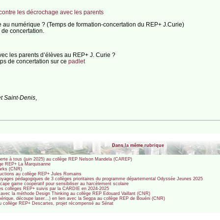
 contre les décrochage avec les parents
e au numérique ? (Temps de formation-concertation du REP+ J.Curie)
s de concertation.
vec les parents d’élèves au REP+ J. Curie ?
s de concertation sur ce
padlet
et Saint-Denis
,
Dans la même rubrique
ouverte à tous (juin 2025) au collège REP Nelson Mandela (CAREP)
llège REP+ La Marquisanne
arks (CNR)
oductions au collège REP+ Jules Romains
es voyages pédagogiques de 3 collèges prioritaires du programme départemental Odyssée Jeunes 2025
ape game coopératif pour sensibiliser au harcèlement scolaire
es collèges REP+ suivis par la CARDIE en 2024-2025
urs avec la méthode Design Thinking au collège REP Edouard Vaillant (CNR)
mérique, découpe laser...) en lien avec la Segpa au collège REP de Bouéni (CNR)
au collège REP+ Descartes, projet récompensé au Sénat