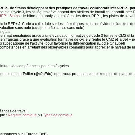
REP+ de Stains développent des pratiques de travail collaboratif inter-REP+ po
in du cycle 3, les collègues développent des ateliers de travail collaboratif inter
 REP+ Stains
: le bilan des analyses croisées des deux REP+, les pistes de travai
c le REP+ J. Curie à cette date sur les thématiques mises en évidence lors des de
’évaluation sans note (équipe de 6e classe sans note)
nglais
s en mathématiques grâce à une évaluation formative de cycle 3 (entre le CM2 et l
 en français grâce à une évaluation formative de cycle 3 (entre le CM2 et la 6e) –
orat/pédagogie de l’activité) pour favoriser la différenciation (Elodie Chaubet)
 compétences en arrêtant des observables communs pour apprécier le niveau de maî
eintures de compétences, pour les 3 cycles.
notre compte Twitter (@c2cEdu), nous vous proposons des exemples de plans de trav
éances de travail
que :
Registre comique
ou
Types de comique
aissances sur l’Europe (3eB)