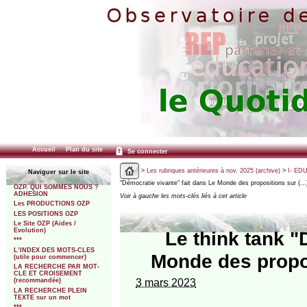
Accueil
Plan du site
Se connecter
>
Les rubriques antérieures à nov. 2025 (archive)
>
I- ED
Naviguer sur le site
"Démocratie vivante" fait dans Le Monde des propositions sur (…
OZP. QUI SOMMES NOUS ?
ADHESION
Voir à gauche les mots-clés liés à cet article
Les PRODUCTIONS OZP
LES POSITIONS OZP
Le Site OZP (Aides /
Evolution)
Le think tank "
***
L’INDEX DES MOTS-CLES
Monde des propos
(utile pour commencer)
LA RECHERCHE PAR MOT-
CLE ET CROISEMENT
3 mars 2023
(recommandée)
LA RECHERCHE PLEIN
TEXTE sur un mot