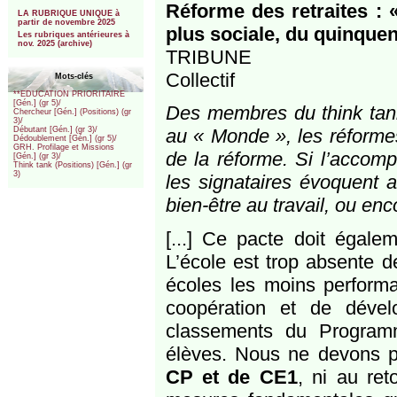
***
Réforme des retraites : 
LA RUBRIQUE UNIQUE à
partir de novembre 2025
plus sociale, du quinquen
Les rubriques antérieures à
nov. 2025 (archive)
TRIBUNE
Collectif
Mots-clés
**EDUCATION PRIORITAIRE
[Gén.] (gr 5)/
Des membres du think tank
Chercheur [Gén.] (Positions) (gr
3)/
au « Monde », les réformes
Débutant [Gén.] (gr 3)/
Dédoublement [Gén.] (gr 5)/
GRH. Profilage et Missions
de la réforme. Si l’accomp
[Gén.] (gr 3)/
Think tank (Positions) [Gén.] (gr
3)
les signataires évoquent 
bien-être au travail, ou enc
[...] Ce pacte doit égale
L’école est trop absente 
écoles les moins performan
coopération et de déve
classements du Programm
élèves. Nous ne devons 
CP et de CE1
, ni au re