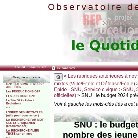
Accueil
Plan du site
Se connecter
>
Les rubriques antérieures à nov.
Naviguer sur le site
mixtes (Ville/Ecole et Défense/Ecole)
OZP. QUI SOMMES NOUS ?
ADHESION
Epide - SNU, Service civique
>
SNU, S
Les PRODUCTIONS OZP
officielles)
> SNU : le budget 2024 prév
LES POSITIONS OZP
Le Site OZP (Aides /
Voir à gauche les mots-clés liés à cet a
Evolution)
***
L’INDEX DES MOTS-CLES
(utile pour commencer)
LA RECHERCHE PAR MOT-
SNU : le budge
CLE ET CROISEMENT
(recommandée)
LA RECHERCHE PLEIN
nombre des jeunes
TEXTE sur un mot