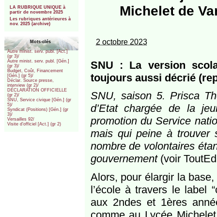
***
Michelet de Va
LA RUBRIQUE UNIQUE à
partir de novembre 2025
Les rubriques antérieures à
nov. 2025 (archive)
2 octobre 2023
Mots-clés
Autre minist. serv. publ. [Act.]
(gr 3)/
Autre minist. serv. publ. [Gén.]
SNU : La version scola
(gr 3)/
Budget, Coût, Financement
toujours aussi décrié (re
[Gén.] (gr 5)/
Déclar. Source presse,
interview (gr 2)/
DÉCLARATION OFFICIELLE
SNU, saison 5. Prisca Th
(gr 2)/
SNU, Service civique [Gén.] (gr
d’Etat chargée de la je
5)/
Syndicat (Positions) [Gén.] (gr
3)/
promotion du Service nation
Versailles 92/
Visite d’officiel [Act.] (gr 2)
mais qui peine à trouver 
nombre de volontaires étan
gouvernement
(voir ToutEdu
Alors, pour élargir la bas
l’école à travers le label 
aux 2ndes et 1ères anné
comme au Lycée Michelet d