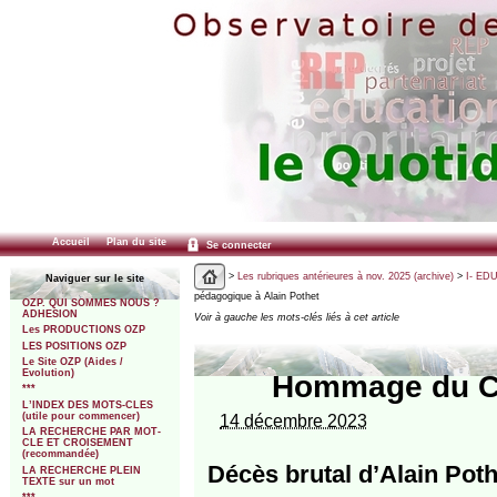
Accueil
Plan du site
Se connecter
>
Les rubriques antérieures à nov. 2025 (archive)
>
I- ED
Naviguer sur le site
pédagogique à Alain Pothet
OZP. QUI SOMMES NOUS ?
ADHESION
Voir à gauche les mots-clés liés à cet article
Les PRODUCTIONS OZP
LES POSITIONS OZP
Le Site OZP (Aides /
Evolution)
Hommage du Ca
***
L’INDEX DES MOTS-CLES
(utile pour commencer)
14 décembre 2023
LA RECHERCHE PAR MOT-
CLE ET CROISEMENT
(recommandée)
Décès brutal d’Alain Pothe
LA RECHERCHE PLEIN
TEXTE sur un mot