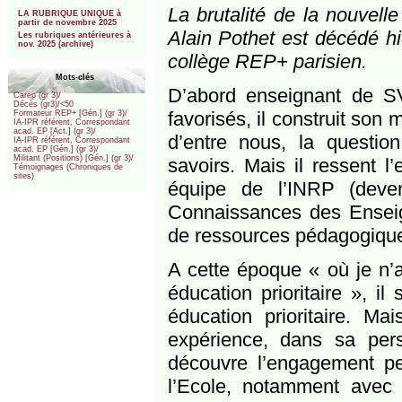
***
La brutalité de la nouvell
LA RUBRIQUE UNIQUE à
partir de novembre 2025
Alain Pothet est décédé hi
Les rubriques antérieures à
nov. 2025 (archive)
collège REP+ parisien.
Mots-clés
D’abord enseignant de SV
Carep (gr 3)/
Décès (gr3)/<50
favorisés, il construit so
Formateur REP+ [Gén.] (gr 3)/
IA-IPR référent, Correspondant
acad. EP [Act.] (gr 3)/
d’entre nous, la questio
IA-IPR référent, Correspondant
acad. EP [Gén.] (gr 3)/
Militant (Positions) [Gén.] (gr 3)/
savoirs. Mais il ressent l
Témoignages (Chroniques de
sites)
équipe de l’INRP (deve
Connaissances des Enseign
de ressources pédagogiques
A cette époque « où je n’
éducation prioritaire », i
éducation prioritaire. Ma
expérience, dans sa per
découvre l’engagement per
l’Ecole, notamment avec