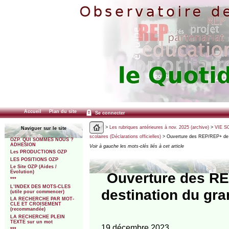
Accueil
Plan du site
Se connecter
>
Les rubriques antérieures à nov. 2025 (archive)
>
VIE SC
Naviguer sur le site
scolaires (Déclarations officielles)
> Ouverture des REP/REP+ de 8
OZP. QUI SOMMES NOUS ?
ADHESION
Voir à gauche les mots-clés liés à cet article
Les PRODUCTIONS OZP
LES POSITIONS OZP
Le Site OZP (Aides /
Evolution)
Ouverture des RE
***
L’INDEX DES MOTS-CLES
destination du gra
(utile pour commencer)
LA RECHERCHE PAR MOT-
CLE ET CROISEMENT
(recommandée)
LA RECHERCHE PLEIN
TEXTE sur un mot
19 décembre 2023