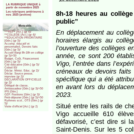
***
LA RUBRIQUE UNIQUE à
partir de novembre 2025
8h-18 heures au collège
Les rubriques antérieures à
nov. 2025 (archive)
public”
Mots-clés
En déplacement au collège
***REP+ [Act.] (gr 4)/
**COLLEGE [Act.] (gr 4)/
**EDUCATION PRIORITAIRE
horaires élargis au collè
[Gén.] (gr 5)/
Accomp. éducatif et
l’ouverture des collèges en
personnalisé, Devoirs faits
[Gén.] (gr 5)/
Accueil élargi 8h-18h en collège
année, ce sont 200 établi
(gr 5)/<50
Budget, Coût, Financement
Vigo, l’entrée dans l’expé
[Gén.] (gr 5)/
Cité éducative [Gén.] (gr 5)/
Créteil 93/
créneaux de devoirs faits
Déclar. Minist. Educ. (gr 2)/
Déclar. Source presse,
interview (gr 2)/
spécifique qui a été attrib
DÉCLARATION OFFICIELLE
(gr 2)/
en avant lors du déplacem
Délégué de classe,
Ambassadeur [Gén.] (gr 3)/<50
IPS [Gén.]
2023.
OZP. Positions [Gén.] (gr 3)/
Petit-déjeuner [Gén.] (gr 5)/<50
Rythmes scol., OTS (Gén.] (gr
5)/
Situé entre les rails de ch
Visite d’officiel [Act.] (gr 2)
Vigo accueille 610 élèv
défavorisé, c’est dire si 
Saint-Denis. Sur les 5 c