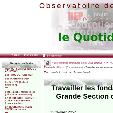
Accueil
Plan du site
Se connecter
>
Les rubriques antérieures à nov. 2025 (archive)
>
IX- A
Naviguer sur le site
Maternelle - Dispos. (Dédoublement)
> Travailler les fondamentau
OZP. QUI SOMMES NOUS ?
ADHESION
Voir à gauche les mots-clés liés à cet article
Les PRODUCTIONS OZP
LES POSITIONS OZP
Le Site OZP (Aides /
Evolution)
Travailler les fon
***
L’INDEX DES MOTS-CLES
Grande Section d
(utile pour commencer)
LA RECHERCHE PAR MOT-
CLE ET CROISEMENT
(recommandée)
LA RECHERCHE PLEIN
TEXTE sur un mot
13 février 2024