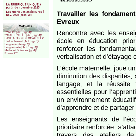
***
LA RUBRIQUE UNIQUE à
partir de novembre 2025
Travailler les fondamen
Les rubriques antérieures à
nov. 2025 (archive)
Evreux
Mots-clés
Rencontre avec les enseig
***REP+ [Act.] (gr 4)/
**MATERNELLE [Act.] (gr 4)/
BASE ACTIONS LOCALES EP
école en éducation priori
Dédoublement [Act.] (gr 5)/
Langue écrite (gr 4)/
renforcer les fondamenta
Langue orale [Act./] (gr 4)/
Maths et Sciences (gr 4)/
Rouen 27/
verbalisation et d’étayage 
L’école maternelle, joue un
diminution des disparités,
langage, et la réussite 
essentielles pour l’appre
un environnement éducatif 
d’apprendre et de partager
Les enseignants de l’éc
prioritaire renforcée, s’att
travers des ateliers de