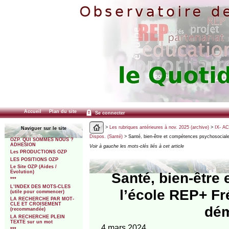
Accueil
Plan du site
Se connecter
>
Les rubriques antérieures à nov. 2025 (archive)
>
IX- A
Naviguer sur le site
Dispos. (Santé)
> Santé, bien-être et compétences psychosociale
OZP. QUI SOMMES NOUS ?
ADHESION
Voir à gauche les mots-clés liés à cet article
Les PRODUCTIONS OZP
LES POSITIONS OZP
Le Site OZP (Aides /
Evolution)
Santé, bien-être
***
L’INDEX DES MOTS-CLES
l’école REP+ Fr
(utile pour commencer)
LA RECHERCHE PAR MOT-
CLE ET CROISEMENT
dém
(recommandée)
LA RECHERCHE PLEIN
TEXTE sur un mot
4 mars 2024