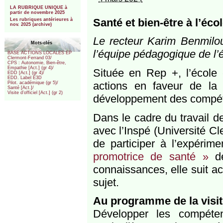
***
LA RUBRIQUE UNIQUE à
partir de novembre 2025
Santé et bien-être à l’éco
Les rubriques antérieures à
nov. 2025 (archive)
Le recteur Karim Benmilou
Mots-clés
l’équipe pédagogique de l’é
BASE ACTIONS LOCALES EP
Clermont-Ferrand 03/
CPS : Autonomie, Bien-être,
Empathie [Act.] (gr 4)/
Située en Rep +, l’école
EDD [Act.] (gr 4)/
EDD. Label E3D
actions en faveur de la
Pilot. académique (gr 5)/
Santé [Act.]/
Visite d’officiel [Act.] (gr 2)
développement des compét
Dans le cadre du travail d
avec l’Inspé (Université C
de participer à l’expérim
promotrice de santé »
dé
connaissances, elle suit ac
sujet.
Au programme de la visit
Développer les compéte