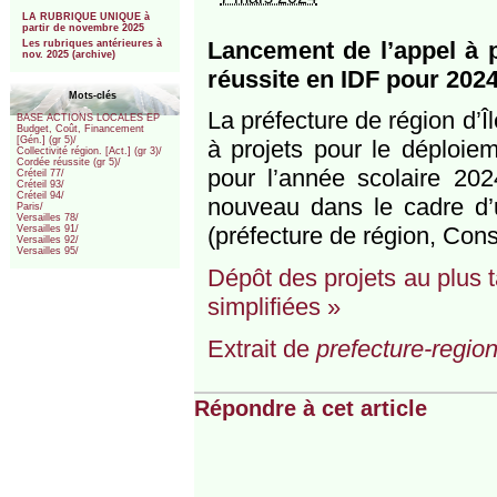
***
LA RUBRIQUE UNIQUE à
partir de novembre 2025
Lancement de l’appel à 
Les rubriques antérieures à
nov. 2025 (archive)
réussite en IDF pour 202
Mots-clés
La préfecture de région d’
BASE ACTIONS LOCALES EP
Budget, Coût, Financement
[Gén.] (gr 5)/
à projets pour le déploie
Collectivité région. [Act.] (gr 3)/
Cordée réussite (gr 5)/
pour l’année scolaire 202
Créteil 77/
Créteil 93/
Créteil 94/
nouveau dans le cadre d’
Paris/
Versailles 78/
(préfecture de région, Conse
Versailles 91/
Versailles 92/
Versailles 95/
Dépôt des projets au plus 
simplifiées »
Extrait de
prefecture-region
Répondre à cet article