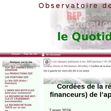
Accueil
Plan du site
Se connecter
>
Les rubriques antérieures à nov. 2025 (archive)
>
VII- E
Naviguer sur le site
Cordées (Textes et Déclarations officielles)
> Cordées de la réussi
OZP. QUI SOMMES NOUS ?
ADHESION
Voir à gauche les mots-clés liés à cet article
Les PRODUCTIONS OZP
LES POSITIONS OZP
Le Site OZP (Aides /
Evolution)
Cordées de la ré
***
L’INDEX DES MOTS-CLES
financeurs) de l’a
(utile pour commencer)
LA RECHERCHE PAR MOT-
CLE ET CROISEMENT
(recommandée)
LA RECHERCHE PLEIN
TEXTE sur un mot
7 mars 2024