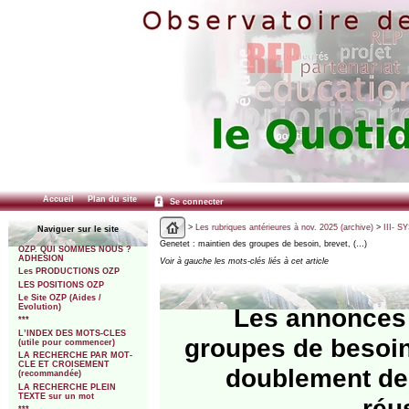
Accueil
Plan du site
Se connecter
>
Les rubriques antérieures à nov. 2025 (archive)
>
III- 
Naviguer sur le site
Genetet : maintien des groupes de besoin, brevet, (…)
OZP. QUI SOMMES NOUS ?
ADHESION
Voir à gauche les mots-clés liés à cet article
Les PRODUCTIONS OZP
LES POSITIONS OZP
Le Site OZP (Aides /
Evolution)
Les annonces 
***
L’INDEX DES MOTS-CLES
groupes de besoin,
(utile pour commencer)
LA RECHERCHE PAR MOT-
CLE ET CROISEMENT
doublement des
(recommandée)
LA RECHERCHE PLEIN
TEXTE sur un mot
réu