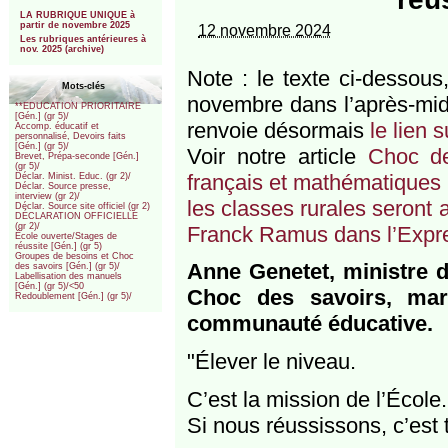
***
LA RUBRIQUE UNIQUE à
partir de novembre 2025
12 novembre 2024
Les rubriques antérieures à
nov. 2025 (archive)
Note : le texte ci-dessous
Mots-clés
novembre dans l’après-midi
**EDUCATION PRIORITAIRE
[Gén.] (gr 5)/
renvoie désormais
le lien 
Accomp. éducatif et
personnalisé, Devoirs faits
[Gén.] (gr 5)/
Voir notre article
Choc de
Brevet, Prépa-seconde [Gén.]
(gr 5)/
français et mathématiques 
Déclar. Minist. Educ. (gr 2)/
Déclar. Source presse,
interview (gr 2)/
les classes rurales seront 
Déclar. Source site officiel (gr 2)
DÉCLARATION OFFICIELLE
(gr 2)/
Franck Ramus dans l’Expr
École ouverte/Stages de
réussite [Gén.] (gr 5)
Groupes de besoins et Choc
Anne Genetet, ministre de
des savoirs [Gén.] (gr 5)/
Labellisation des manuels
[Gén.] (gr 5)/<50
Choc des savoirs, mar
Redoublement [Gén.] (gr 5)/
communauté éducative.
"Élever le niveau.
C’est la mission de l’École.
Si nous réussissons, c’est 