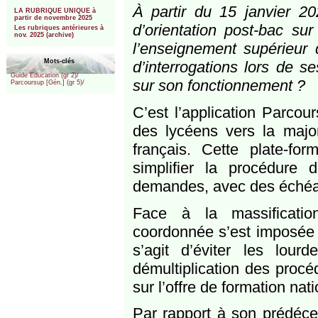
***
À partir du 15 janvier 20
LA RUBRIQUE UNIQUE à
partir de novembre 2025
d’orientation post-bac su
Les rubriques antérieures à
nov. 2025 (archive)
l’enseignement supérieur 
Mots-clés
d’interrogations lors de s
Guide Education (gr 2)/
sur son fonctionnement ?
Parcoursup [Gén.] (gr 5)/
C’est l’application Parcou
des lycéens vers la major
français. Cette plate-fo
simplifier la procédure d
demandes, avec des échéa
Face à la massificatio
coordonnée s’est imposée p
s’agit d’éviter les lour
démultiplication des procé
sur l’offre de formation nati
Par rapport à son prédéce