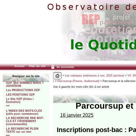
Accueil
Plan du site
Se connecter
>
Les rubriques antérieures à nov. 2025 (archive)
>
VII- E
Naviguer sur le site
)
>
Parcoursup (Presse, Audiovisuel)
> Parcoursup et la sélection
OZP. QUI SOMMES NOUS ?
ADHESION
Voir à gauche les mots-clés liés à cet article
Les PRODUCTIONS OZP
LES POSITIONS OZP
Le Site OZP (Aides /
Evolution)
Parcoursup et 
***
L’INDEX DES MOTS-CLES
(utile pour commencer)
16 janvier 2025
LA RECHERCHE PAR MOT-
CLE ET CROISEMENT
(recommandée)
Inscriptions post-bac : P
LA RECHERCHE PLEIN
TEXTE sur un mot