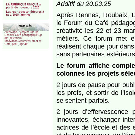
***
Additif du 20.03.25
LA RUBRIQUE UNIQUE à
partir de novembre 2025
Les rubriques antérieures à
Après Rennes, Roubaix, D
nov. 2025 (archive)
le Forum du Café pédagogiq
Mots-clés
créativité les 22 et 23 ma
Archivage, Archives (gr 2)/
Dossier Café pédagogique (gr
métiers. Ce forum met e
3)/ (sélection)
Innovation (Journées MEN et
réalisent chaque jour dans
Café) [Act.] (gr 4)/
sans partenaires extérieurs,
Le forum affiche comple
colonnes les projets séle
2 jours de pause pour oubli
les profs, et sortir de l’
se sentent parfois.
2 jours d’effervescence 
innovantes, échanger inte
actrices de l’école et des