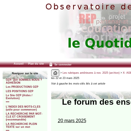
Accueil
Plan du site
Se connecter
>
Les rubriques antérieures à nov. 2025 (archive)
>
X- AGE
Naviguer sur le site
les 22 et 23 mars 2025
OZP. QUI SOMMES NOUS ?
ADHESION
Voir à gauche les mots-clés liés à cet article
Les PRODUCTIONS OZP
LES POSITIONS OZP
Le Site OZP (Aides /
Evolution)
Le forum des ens
***
L’INDEX DES MOTS-CLES
(utile pour commencer)
LA RECHERCHE PAR MOT-
CLE ET CROISEMENT
20 mars 2025
(recommandée)
LA RECHERCHE PLEIN
TEXTE sur un mot