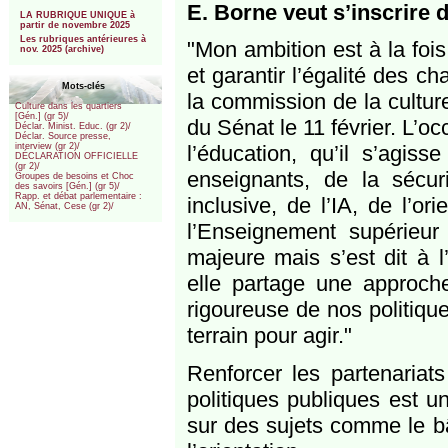
***
E. Borne veut s’inscrire 
LA RUBRIQUE UNIQUE à
partir de novembre 2025
Les rubriques antérieures à
"Mon ambition est à la fois
nov. 2025 (archive)
et garantir l’égalité des c
Mots-clés
la commission de la cultur
Culture dans les quartiers
[Gén.] (gr 5)/
du Sénat le 11 février. L’
Déclar. Minist. Educ. (gr 2)/
Déclar. Source presse,
l’éducation, qu’il s’agiss
interview (gr 2)/
DÉCLARATION OFFICIELLE
(gr 2)/
enseignants, de la sécur
Groupes de besoins et Choc
des savoirs [Gén.] (gr 5)/
Rapp. et débat parlementaire :
inclusive, de l’IA, de l’or
AN, Sénat, Cese (gr 2)/
l’Enseignement supérieu
majeure mais s’est dit à 
elle partage une approche
rigoureuse de nos politique
terrain pour agir."
Renforcer les partenariats 
politiques publiques est u
sur des sujets comme le bât