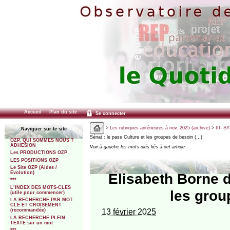
Accueil
Plan du site
Se connecter
>
Les rubriques antérieures à nov. 2025 (archive)
>
III- 
Naviguer sur le site
Sénat : le pass Culture et les groupes de besoin (…)
OZP. QUI SOMMES NOUS ?
ADHESION
Voir à gauche les mots-clés liés à cet article
Les PRODUCTIONS OZP
LES POSITIONS OZP
Le Site OZP (Aides /
Evolution)
Elisabeth Borne d
***
L’INDEX DES MOTS-CLES
les grou
(utile pour commencer)
LA RECHERCHE PAR MOT-
CLE ET CROISEMENT
13 février 2025
(recommandée)
LA RECHERCHE PLEIN
TEXTE sur un mot