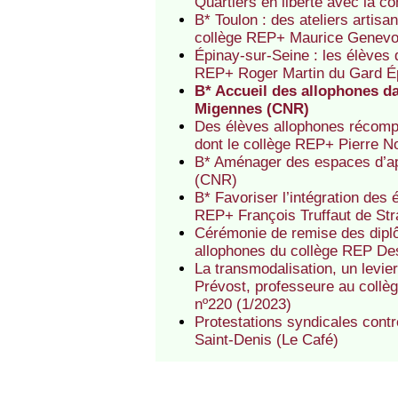
Quartiers en liberté avec la c
B* Toulon : des ateliers artis
collège REP+ Maurice Genevo
Épinay-sur-Seine : les élèves 
REP+ Roger Martin du Gard É
B* Accueil des allophones d
Migennes (CNR)
Des élèves allophones récompe
dont le collège REP+ Pierre N
B* Aménager des espaces d’ap
(CNR)
B* Favoriser l’intégration des
REP+ François Truffaut de St
Cérémonie de remise des diplô
allophones du collège REP De
La transmodalisation, un levier
Prévost, professeure au collè
nº220 (1/2023)
Protestations syndicales cont
Saint-Denis (Le Café)