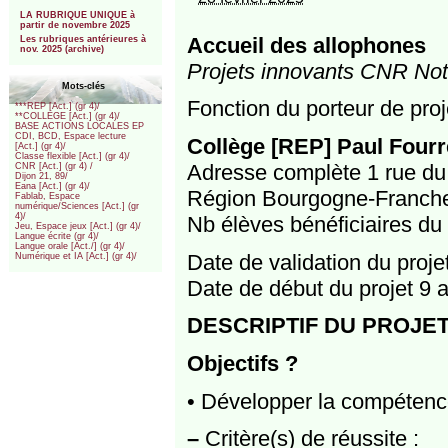
***
LA RUBRIQUE UNIQUE à
partir de novembre 2025
Accueil des allophones
Les rubriques antérieures à
nov. 2025 (archive)
Projets innovants CNR Notr
Mots-clés
Fonction du porteur de proj
***REP [Act.] (gr 4)/
**COLLEGE [Act.] (gr 4)/
BASE ACTIONS LOCALES EP
CDI, BCD, Espace lecture
Collège [REP] Paul Four
[Act.] (gr 4)/
Classe flexible [Act.] (gr 4)/
Adresse complète 1 rue d
CNR [Act.] (gr 4) /
Dijon 21, 89/
Eana [Act.] (gr 4)/
Région Bourgogne-Franch
Fablab, Espace
numérique/Sciences [Act.] (gr
4)/
Nb élèves bénéficiaires du 
Jeu, Espace jeux [Act.] (gr 4)/
Langue écrite (gr 4)/
Langue orale [Act./] (gr 4)/
Date de validation du proj
Numérique et IA [Act.] (gr 4)/
Date de début du projet 9 a
DESCRIPTIF DU PROJE
Objectifs ?
• Développer la compétenc
–
Critère(s) de réussite :