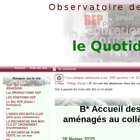
Accueil
Plan du site
Se connecter
>
Les rubriques antérieures à nov. 2025 (archive)
>
IX- A
Naviguer sur le site
Collège - Pédag. (Eana)
> B* Accueil des allophones dans des e
OZP. QUI SOMMES NOUS ?
ADHESION
Voir à gauche les mots-clés liés à cet article
Les PRODUCTIONS OZP
LES POSITIONS OZP
Le Site OZP (Aides /
Evolution)
B* Accueil de
***
L’INDEX DES MOTS-CLES
aménagés au coll
(utile pour commencer)
LA RECHERCHE PAR MOT-
CLE ET CROISEMENT
(recommandée)
LA RECHERCHE PLEIN
TEXTE sur un mot
28 février 2025