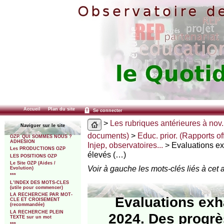
Accueil
Plan du site
Se connecter
>
Les rubriques antérieures à nov.
Naviguer sur le site
documents)
>
Educ. prior. (Rapports off
OZP. QUI SOMMES NOUS ?
ADHESION
Injep, observatoires...
> Evaluations ex
Les PRODUCTIONS OZP
élevés (…)
LES POSITIONS OZP
Le Site OZP (Aides /
Voir à gauche les mots-clés liés à cet a
Evolution)
***
L’INDEX DES MOTS-CLES
(utile pour commencer)
LA RECHERCHE PAR MOT-
Evaluations exh
CLE ET CROISEMENT
(recommandée)
LA RECHERCHE PLEIN
2024. Des progrè
TEXTE sur un mot