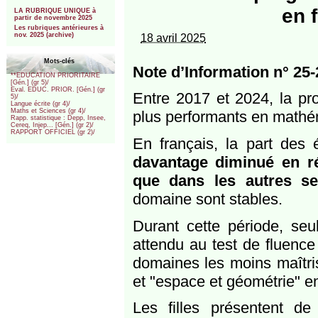
***
en 
LA RUBRIQUE UNIQUE à
partir de novembre 2025
Les rubriques antérieures à
nov. 2025 (archive)
18 avril 2025
Mots-clés
Note d’Information n° 25-2
**EDUCATION PRIORITAIRE
[Gén.] (gr 5)/
Eval. EDUC. PRIOR. [Gén.] (gr
Entre 2017 et 2024, la pr
5)/
Langue écrite (gr 4)/
Maths et Sciences (gr 4)/
plus performants en mathém
Rapp. statistique : Depp, Insee,
Cereq, Injep... [Gén.] (gr 2)/
RAPPORT OFFICIEL (gr 2)/
En français, la part des
davantage diminué en ré
que dans les autres se
domaine sont stables.
Durant cette période, seul
attendu au test de fluenc
domaines les moins maîtris
et "espace et géométrie" 
Les filles présentent d