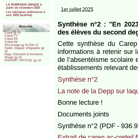
***
LA RUBRIQUE UNIQUE à
partir de novembre 2025
1er juillet 2025
Les rubriques antérieures à
nov. 2025 (archive)
Synthèse n°2 : "En 202
Mots-clés
des élèves du second degr
Carep (gr 3)/
Créteil 77/
Créteil 93/
Cette synthèse du Carep
Créteil 94/
Décrochage (gr 5) [Gén./]/
Padlet, Digipad, Infographie (gr
informations à retenir sur
2)/
Rapp. Education & formations
de l’absentéisme scolaire 
(Depp) (gr 2)/
RAPPORT OFFICIEL (gr 2)/
établissements relevant des
Synthèse n°2
La note de la Depp sur laqu
Bonne lecture !
Documents joints
Synthèse n°2 (PDF - 936.9
Extrait de
carep.ac-creteil.f