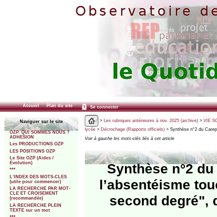
Accueil
Plan du site
Se connecter
>
Les rubriques antérieures à nov. 2025 (archive)
>
VIE SC
Naviguer sur le site
lycée
>
Décrochage (Rapports officiels)
> Synthèse n°2 du Carep 
OZP. QUI SOMMES NOUS ?
ADHESION
Voir à gauche les mots-clés liés à cet article
Les PRODUCTIONS OZP
LES POSITIONS OZP
Le Site OZP (Aides /
Evolution)
Synthèse n°2 du 
***
L’INDEX DES MOTS-CLES
l’absentéisme to
(utile pour commencer)
LA RECHERCHE PAR MOT-
CLE ET CROISEMENT
second degré", d
(recommandée)
LA RECHERCHE PLEIN
TEXTE sur un mot