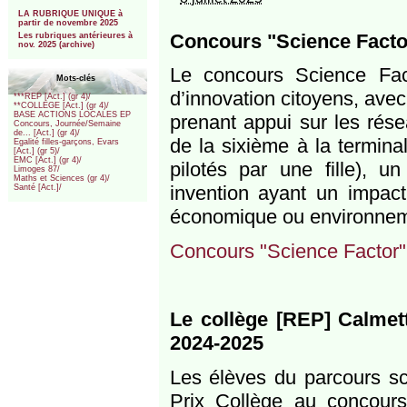
***
LA RUBRIQUE UNIQUE à
partir de novembre 2025
Concours "Science Facto
Les rubriques antérieures à
nov. 2025 (archive)
Le concours Science Fac
Mots-clés
d’innovation citoyens, avec
***REP [Act.] (gr 4)/
**COLLEGE [Act.] (gr 4)/
BASE ACTIONS LOCALES EP
prenant appui sur les rés
Concours, Journée/Semaine
de... [Act.] (gr 4)/
de la sixième à la termina
Egalité filles-garçons, Evars
[Act.] (gr 5)/
EMC [Act.] (gr 4)/
pilotés par une fille), u
Limoges 87/
Maths et Sciences (gr 4)/
invention ayant un impact
Santé [Act.]/
économique ou environnem
Concours "Science Factor"
Le collège [REP] Calm
2024-2025
Les élèves du parcours sci
Prix Collège au concour