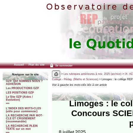
Accueil
Plan du site
Se connecter
>
Les rubriques antérieures à nov. 2025 (archive)
>
IX- A
Naviguer sur le site
Collège - Pédag. (Maths et Sciences)
> Limoges : le collège R
OZP. QUI SOMMES NOUS ?
ADHESION
Voir à gauche les mots-clés liés à cet article
Les PRODUCTIONS OZP
LES POSITIONS OZP
Le Site OZP (Aides /
Evolution)
Limoges : le co
***
L’INDEX DES MOTS-CLES
Concours SCIE
(utile pour commencer)
LA RECHERCHE PAR MOT-
CLE ET CROISEMENT
(recommandée)
LA RECHERCHE PLEIN
TEXTE sur un mot
8 juillet 2025