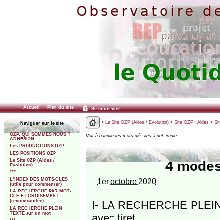
Accueil
Plan du site
Se connecter
>
Le Site OZP (Aides / Evolution)
>
Site OZP : Aides
>
Si
Naviguer sur le site
OZP. QUI SOMMES NOUS ?
Voir à gauche les mots-clés liés à cet article
ADHESION
Les PRODUCTIONS OZP
LES POSITIONS OZP
Le Site OZP (Aides /
4 modes 
Evolution)
***
L’INDEX DES MOTS-CLES
1er octobre 2020
(utile pour commencer)
LA RECHERCHE PAR MOT-
CLE ET CROISEMENT
(recommandée)
I- LA RECHERCHE PLEIN 
LA RECHERCHE PLEIN
TEXTE sur un mot
avec tiret