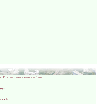
t Péguy nous invitent à repenser l’école]
 2002
un emploi