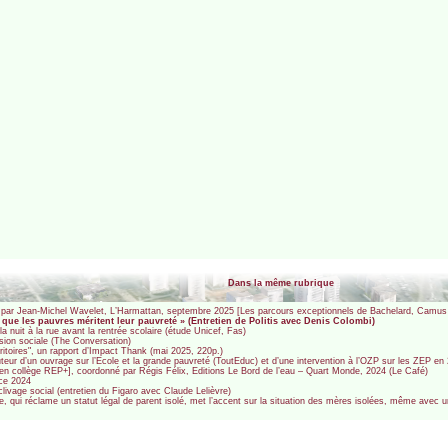
Dans la même rubrique
, par Jean-Michel Wavelet, L’Harmattan, septembre 2025 [Les parcours exceptionnels de Bachelard, Camus e
r que les pauvres méritent leur pauvreté » (Entretien de Politis avec Denis Colombi)
 nuit à la rue avant la rentrée scolaire (étude Unicef, Fas)
sion sociale (The Conversation)
erritoires", un rapport d’Impact Thank (mai 2025, 220p.)
eur d’un ouvrage sur l’Ecole et la grande pauvreté (ToutEduc) et d’une intervention à l’OZP sur les ZEP en
en collège REP+], coordonné par Régis Félix, Editions Le Bord de l’eau – Quart Monde, 2024 (Le Café)
nce 2024
clivage social (entretien du Figaro avec Claude Lelièvre)
ue, qui réclame un statut légal de parent isolé, met l’accent sur la situation des mères isolées, même avec 