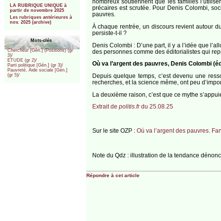
nombreux soutiennent que les familles l’utilis
LA RUBRIQUE UNIQUE à
précaires est scrutée. Pour Denis Colombi, soci
partir de novembre 2025
pauvres.
Les rubriques antérieures à
nov. 2025 (archive)
À chaque rentrée, un discours revient autour du 
persiste-t-il ?
Mots-clés
Denis Colombi : D’une part, il y a l’idée que l’a
Chercheur [Gén.] (Positions) (gr
des personnes comme des éditorialistes qui repre
3)/
ETUDE (gr 2)/
Où va l’argent des pauvres, Denis Colombi (éd
Parti politique [Gén.] (gr 3)/
Pauvreté, Aide sociale [Gén.]
Depuis quelque temps, c’est devenu une ressourc
(gr 5)/
recherches, et la science même, ont peu d’imp
La deuxième raison, c’est que ce mythe s’appuie s
Extrait de
politis.fr
du 25.08.25
Sur le site OZP :
Où va l’argent des pauvres. Fan
Note du Qdz : illustration de la tendance déno
Répondre à cet article