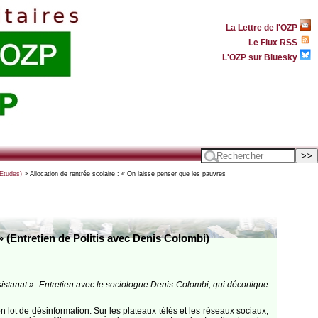
La Lettre de l'OZP
Le Flux RSS
L'OZP sur Bluesky
(Etudes)
> Allocation de rentrée scolaire : « On laisse penser que les pauvres
» (Entretien de Politis avec Denis Colombi)
ssistanat ». Entretien avec le sociologue Denis Colombi, qui décortique
n lot de désinformation. Sur les plateaux télés et les réseaux sociaux,