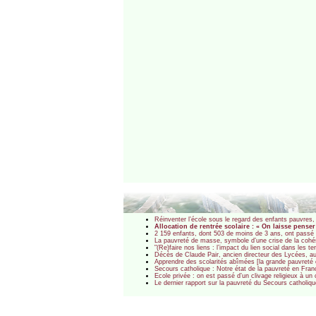
Réinventer l’école sous le regard des enfants pauvres
Allocation de rentrée scolaire : « On laisse pense
2 159 enfants, dont 503 de moins de 3 ans, ont passé la
La pauvreté de masse, symbole d’une crise de la cohé
"(Re)faire nos liens : l’impact du lien social dans les t
Décès de Claude Pair, ancien directeur des Lycées, aut
Apprendre des scolarités abîmées [la grande pauvreté 
Secours catholique : Notre état de la pauvreté en Fra
Ecole privée : on est passé d’un clivage religieux à un 
Le dernier rapport sur la pauvreté du Secours catholiq