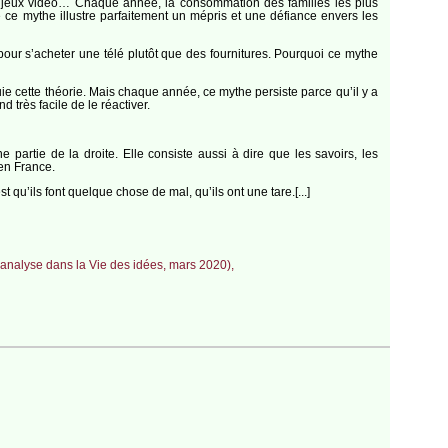
es, jeux vidéo… Chaque année, la consommation des familles les plus
e ce mythe illustre parfaitement un mépris et une défiance envers les
 pour s’acheter une télé plutôt que des fournitures. Pourquoi ce mythe
uie cette théorie. Mais chaque année, ce mythe persiste parce qu’il y a
très facile de le réactiver.
 partie de la droite. Elle consiste aussi à dire que les savoirs, les
en France.
qu’ils font quelque chose de mal, qu’ils ont une tare.[...]
(analyse dans la Vie des idées, mars 2020),