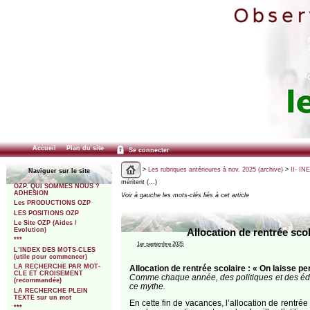
Accueil
Plan du site
Se connecter
>
Les rubriques antérieures à nov. 2025 (archive)
>
II- IN
Naviguer sur le site
méritent (…)
OZP. QUI SOMMES NOUS ?
ADHESION
Voir à gauche les mots-clés liés à cet article
Les PRODUCTIONS OZP
LES POSITIONS OZP
Le Site OZP (Aides /
Evolution)
Allocation de rentrée sco
***
1er septembre 2025
L’INDEX DES MOTS-CLES
(utile pour commencer)
LA RECHERCHE PAR MOT-
Allocation de rentrée scolaire : « On laisse p
CLE ET CROISEMENT
Comme chaque année, des politiques et des éditor
(recommandée)
ce mythe.
LA RECHERCHE PLEIN
TEXTE sur un mot
En cette fin de vacances, l’allocation de rentré
***