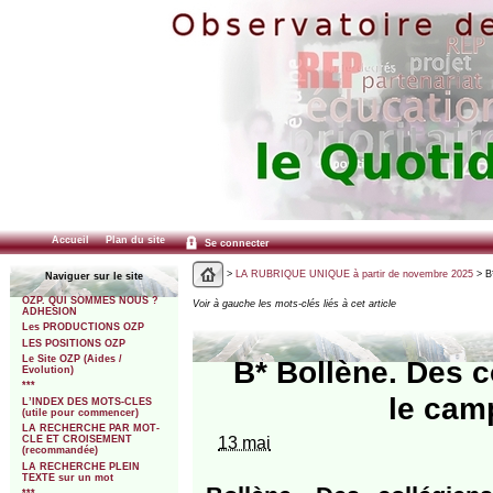
Accueil
Plan du site
Se connecter
>
LA RUBRIQUE UNIQUE à partir de novembre 2025
> B*
Naviguer sur le site
OZP. QUI SOMMES NOUS ?
Voir à gauche les mots-clés liés à cet article
ADHESION
Les PRODUCTIONS OZP
LES POSITIONS OZP
Le Site OZP (Aides /
B* Bollène. Des c
Evolution)
***
le cam
L’INDEX DES MOTS-CLES
(utile pour commencer)
LA RECHERCHE PAR MOT-
13 mai
CLE ET CROISEMENT
(recommandée)
LA RECHERCHE PLEIN
TEXTE sur un mot