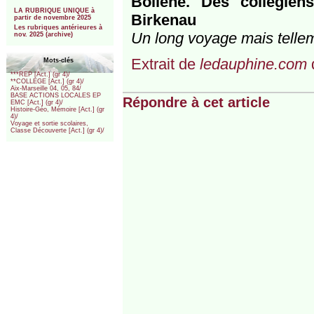
Bollène. Des collégien
***
LA RUBRIQUE UNIQUE à
Birkenau
partir de novembre 2025
Les rubriques antérieures à
Un long voyage mais tellem
nov. 2025 (archive)
Extrait de
ledauphine.com
Mots-clés
***REP [Act.] (gr 4)/
**COLLEGE [Act.] (gr 4)/
Aix-Marseille 04, 05, 84/
BASE ACTIONS LOCALES EP
Répondre à cet article
EMC [Act.] (gr 4)/
Histoire-Géo, Mémoire [Act.] (gr
4)/
Voyage et sortie scolaires,
Classe Découverte [Act.] (gr 4)/