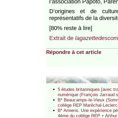
l’association Papoto, ­Paren
D’origines et de cult
représentatifs de la diversit
[80% reste à lire]
Extrait de
lagazettedesco
Répondre à cet article
5 études britanniques [avec tr
numérique (François Jarraud 
B* Beaucamps-le-Vieux (Somme)
collège REP Maréchal-Leclerc
B* Amiens. Une expérience pé
4ème du collège REP + Arthu