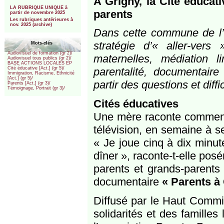
A Grigny, la Cité éducati
***
LA RUBRIQUE UNIQUE à
parents
partir de novembre 2025
Les rubriques antérieures à
nov. 2025 (archive)
Dans cette commune de l’E
stratégie d’« aller-vers
Mots-clés
Audiovisuel de formation (gr 2)/
maternelles, médiation l
Audiovisuel tous publics (gr 2)/
BASE ACTIONS LOCALES EP
parentalité, documentaire 
Cité éducative [Act.] (gr 5)/
Immigration, Racisme, Ethnicité
[Act.] (gr 5)/
partir des questions et diffi
Parents [Act.] (gr 3)/
Témoignage, Portrait (gr 3)/
Cités éducatives
Une mère raconte comment e
télévision, en semaine à se
« Je joue cinq à dix minut
dîner », raconte-t-elle pos
parents et grands-parents 
documentaire
« Parents à ­
Diffusé par le Haut Commis
solidarités et des familles 