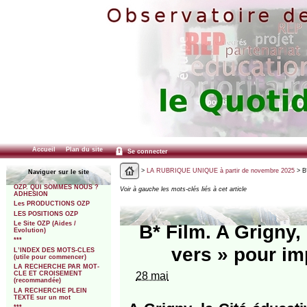
Accueil
Plan du site
Se connecter
>
LA RUBRIQUE UNIQUE à partir de novembre 2025
> B*
Naviguer sur le site
OZP. QUI SOMMES NOUS ?
Voir à gauche les mots-clés liés à cet article
ADHESION
Les PRODUCTIONS OZP
LES POSITIONS OZP
Le Site OZP (Aides /
B* Film. A Grigny, 
Evolution)
***
vers » pour im
L’INDEX DES MOTS-CLES
(utile pour commencer)
LA RECHERCHE PAR MOT-
28 mai
CLE ET CROISEMENT
(recommandée)
LA RECHERCHE PLEIN
TEXTE sur un mot