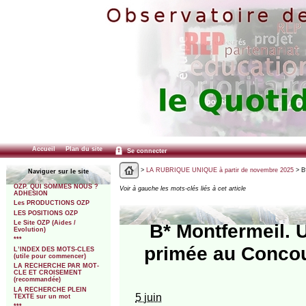
Accueil
Plan du site
Se connecter
>
LA RUBRIQUE UNIQUE à partir de novembre 2025
> B
Naviguer sur le site
OZP. QUI SOMMES NOUS ?
Voir à gauche les mots-clés liés à cet article
ADHESION
Les PRODUCTIONS OZP
LES POSITIONS OZP
Le Site OZP (Aides /
B* Montfermeil. 
Evolution)
***
primée au Concou
L’INDEX DES MOTS-CLES
(utile pour commencer)
LA RECHERCHE PAR MOT-
CLE ET CROISEMENT
(recommandée)
LA RECHERCHE PLEIN
5 juin
TEXTE sur un mot