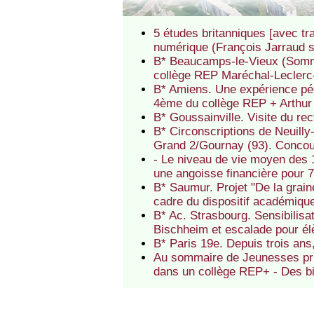
5 études britanniques [avec tr
numérique (François Jarraud 
B* Beaucamps-le-Vieux (Somme)
collège REP Maréchal-Leclerc
B* Amiens. Une expérience pé
4ème du collège REP + Arthu
B* Goussainville. Visite du r
B* Circonscriptions de Neuilly
Grand 2/Gournay (93). Concour
- Le niveau de vie moyen des 1
une angoisse financière pour 7
B* Saumur. Projet "De la grai
cadre du dispositif académique
B* Ac. Strasbourg. Sensibilis
Bischheim et escalade pour é
B* Paris 19e. Depuis trois an
Au sommaire de Jeunesses priv
dans un collège REP+ - Des bib