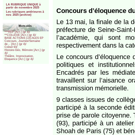
***
LA RUBRIQUE UNIQUE à
partir de novembre 2025
Concours d’éloquence du
Les rubriques antérieures à
nov. 2025 (archive)
Le 13 mai, la finale de la
Mots-clés
préfecture de Seine-Saint
***REP [Act.] (gr 4)/
**COLLEGE [Act.] (gr 4)/
l’académie, qui sont m
BASE ACTIONS LOCALES EP
Concours, Journée/Semaine
respectivement dans la cat
de... [Act.] (gr 4)/
Créteil 93/
Histoire-Géo, Mémoire [Act.] (gr
4)/
Le concours d’éloquence d
Théâtre, Improvisation,
Eloquence [Act.] (gr 4)/
politiques et institution
Encadrés par les médiat
travaillent sur l’aisance o
transmission mémorielle.
9 classes issues de collèg
participé à la seconde édi
prise de parole citoyenne.
(93), participé à un ateli
Shoah de Paris (75) et béné