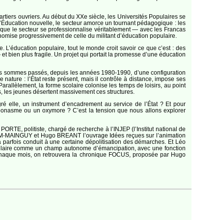
tiers ouvriers. Au début du XXe siècle, les Universités Populaires se
l’Éducation nouvelle, le secteur amorce un tournant pédagogique : les
 que le secteur se professionnalise véritablement — avec les Francas
nomise progressivement de celle du militant d’éducation populaire.
 L’éducation populaire, tout le monde croit savoir ce que c’est : des
 bien plus fragile. Un projet qui portait la promesse d’une éducation
ous sommes passés, depuis les années 1980-1990, d’une configuration
nature : l’État reste présent, mais il contrôle à distance, impose ses
Parallèlement, la forme scolaire colonise les temps de loisirs, au point
s, les jeunes désertent massivement ces structures.
gré elle, un instrument d’encadrement au service de l’État ? Et pour
pléonasme ou un oxymore ? C’est la tension que nous allons explorer
ORTE, politiste, chargé de recherche à l’INJEP (l’Institut national de
SELLEM-MAINGUY et Hugo BREANT l’ouvrage Idées reçues sur l’animation
a parfois conduit à une certaine dépolitisation des démarches. Et Léo
opulaire comme un champ autonome d’émancipation, avec une fonction
mme chaque mois, on retrouvera la chronique FOCUS, proposée par Hugo