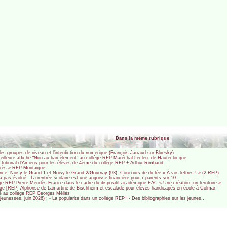
Dans la même rubrique
les groupes de niveau et l’interdiction du numérique (François Jarraud sur Bluesky)
eilleure affiche "Non au harcèlement" au collège REP Maréchal-Leclerc-de-Hauteclocque
tribunal d’Amiens pour les élèves de 4ème du collège REP + Arthur Rimbaud
rogrès » REP Montaigne
ance, Noisy-le-Grand 1 et Noisy-le-Grand 2/Gournay (93). Concours de dictée « À vos lettres ! » (2 REP)
 pas évolué - La rentrée scolaire est une angoisse financière pour 7 parents sur 10
lège REP Pierre Mendès France dans le cadre du dispositif académique EAC « Une création, un territoire »
llège [REP] Alphonse de Lamartine de Bischheim et escalade pour élèves handicapés en école à Colmar
nté au collège REP Georges Méliès
unesses, juin 2026) : - La popularité dans un collège REP+ - Des bibliographies sur les jeunes..