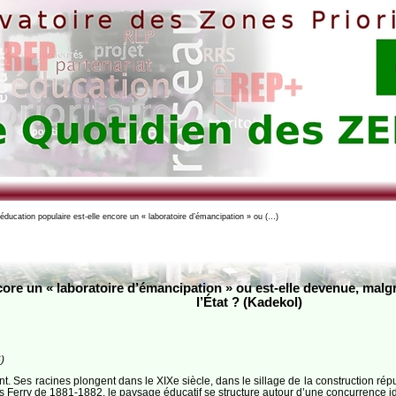
éducation populaire est-elle encore un « laboratoire d’émancipation » ou (…)
core un « laboratoire d’émancipation » ou est-elle devenue, malg
l’État ? (Kadekol)
)
nt. Ses racines plongent dans le XIXe siècle, dans le sillage de la construction r
 lois Ferry de 1881-1882, le paysage éducatif se structure autour d’une concurrenc