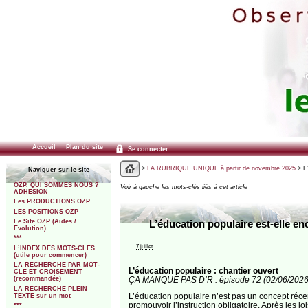
Accueil
Plan du site
Se connecter
>
LA RUBRIQUE UNIQUE à partir de novembre 2025
> L’
Naviguer sur le site
OZP. QUI SOMMES NOUS ?
Voir à gauche les mots-clés liés à cet article
ADHESION
Les PRODUCTIONS OZP
LES POSITIONS OZP
Le Site OZP (Aides /
L’éducation populaire est-elle en
Evolution)
***
7 juillet
L’INDEX DES MOTS-CLES
(utile pour commencer)
LA RECHERCHE PAR MOT-
L’éducation populaire : chantier ouvert
CLE ET CROISEMENT
ÇA MANQUE PAS D’R : épisode 72 (02/06/2026
(recommandée)
LA RECHERCHE PLEIN
L’éducation populaire n’est pas un concept réce
TEXTE sur un mot
promouvoir l’instruction obligatoire. Après les
***