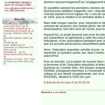
derniers reposant largement sur l’engagement bén
LA RUBRIQUE UNIQUE à
partir de novembre 2025
En parallèle naissent les premières colonies de
Les rubriques antérieures à
donnent pour ambition d’apporter une « éducatio
nov. 2025 (archive)
colonies passent d’une logique de « cure de sa
en 1944, puis la création d’un ministère dédié 
Mots-clés
Mais cette longue marche, pour reprendre le ti
Activités périscolaires des
colonies de vacances, des centres aérés, des MJ
collectivités [Gén.] (gr 5)/
émancipatrice, hors des murs de l’école, pour f
Association nationale (gr 3)/
Audiovisuel de formation (gr 2)/
Concept, Définition [Gén.] (gr
Aujourd’hui, ce projet traverse une zone de t
5)/
par subventions et agréments à celle des marchés
Education populaire [Gén.] (gr
indicateurs, et les associations partagent avec l
5)/
ETUDE (gr 2)/
que les accueils périscolaires ressemblent parfo
Etude. Kadekol (gr 2)/
Formations et productions IFE
Alors, l’éducation populaire est-elle encore c
[Gén.] (gr 4)/
Historique de... (gr 2)/
reprendre la question posée par Jean-Charles 
Soutien périscolaire [Gén.] (gr
aujourd’hui.
5)/
Vacances et Loisirs, VVV, Colos
Pour en discuter, j’ai le plaisir de recevoir de
et Centres de loisirs [Gén.] (gr
5)/
la jeunesse et de l’éducation populaire) et di
jeunesse au Cavalier bleu. Ses travaux analysen
VENNIN, enseignant-chercheur à l’Université G
critique et une liberté d’expérimenter, loin d
ROUSSEL, étudiant à l’ENS de Lyon.
Extrait de
ife.ens-lyon.fr
du 02.06.26
Répondre à cet article