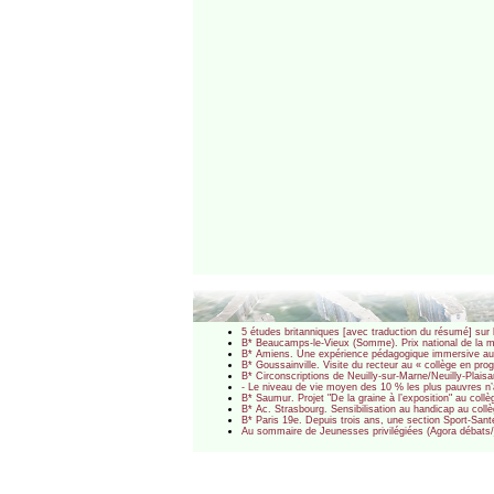
5 études britanniques [avec traduction du résumé] sur 
B* Beaucamps-le-Vieux (Somme). Prix national de la m
B* Amiens. Une expérience pédagogique immersive au 
B* Goussainville. Visite du recteur au « collège en p
B* Circonscriptions de Neuilly-sur-Marne/Neuilly-Plais
- Le niveau de vie moyen des 10 % les plus pauvres n’a
B* Saumur. Projet "De la graine à l’exposition" au col
B* Ac. Strasbourg. Sensibilisation au handicap au co
B* Paris 19e. Depuis trois ans, une section Sport-Sa
Au sommaire de Jeunesses privilégiées (Agora débats/je