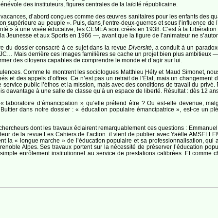
évole des instituteurs, figures centrales de la laïcité républicaine.
 vacances, d’abord conçues comme des œuvres sanitaires pour les enfants des quar
n supérieure au peuple ». Puis, dans l’entre-deux-guerres et sous l’influence de 
nté » à une visée éducative, les CEMÉA sont créés en 1938. C’est à la Libération
à la Jeunesse et aux Sports en 1966 —, avant que la figure de l’animateur ne s’auto
tre du dossier consacré à ce sujet dans la revue
Diversité,
a conduit à un paradoxe.
C… Mais derrière ces images familières se cache un projet bien plus ambitieux — et
ormer des citoyens capables de comprendre le monde et d’agir sur lui.
urbulences. Comme le montrent les sociologues Matthieu Hély et Maud Simonet, n
 et des appels d’offres. Ce n’est pas un retrait de l’État, mais un changement de 
e service public l’éthos et la mission, mais avec des conditions de travail du privé. 
is davantage à une salle de classe qu’à un espace de liberté. Résultat : dès 12 an
e « laboratoire d’émancipation » qu’elle prétend être ? Ou est-elle devenue, mal
Buttier dans notre dossier : « éducation populaire émancipatrice », est-ce un 
ux chercheurs dont les travaux éclairent remarquablement ces questions : Emmanuel P
recteur de la revue Les Cahiers de l’action. il vient de publier avec Yaëlle AM
t la « longue marche » de l’éducation populaire et sa professionnalisation, qui 
renoble Alpes. Ses travaux portent sur la nécessité de préserver l’éducation p
’un simple enrôlement institutionnel au service de prestations calibrées. Et co