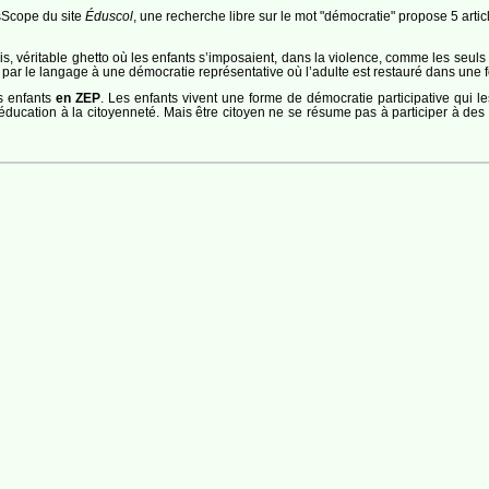
sScope du site
Éduscol
, une recherche libre sur le mot "démocratie" propose 5 articl
ris, véritable ghetto où les enfants s’imposaient, dans la violence, comme les seuls
ar le langage à une démocratie représentative où l’adulte est restauré dans une f
s enfants
en ZEP
. Les enfants vivent une forme de démocratie participative qui le
 d’éducation à la citoyenneté. Mais être citoyen ne se résume pas à participer à d