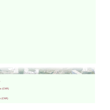
)
ons (CNR)
re (CNR)