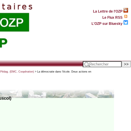
La Lettre de l'OZP
Le Flux RSS
L'OZP sur Bluesky
- Pédag. (EMC, Coopération)
> La démocratie dans l’école. Deux actions en
uscol)