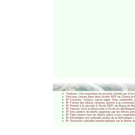
Toulouse. Une exposition au rectorat montée par 6 écol
Parcours citoyen dans deux écoles REP de Choisy-le-Roi
B* 6 actions : échecs, savoir nager, Srav, randonnée,
B* Former des élèves citoyens ouverts à la communic
B* Priorité à la sécurité à l’école REP+ du Bourg de 
B* Faisons vivre la démocratie à l’école en développan
B* Des ateliers récréatifs organisés par les élèves p
B* Faire réussir tous les élèves grâce à une coopérat
B* Développer une webradio autour de la thématique 
B* Ouverture culturelle interdisciplinaire sur le thèm