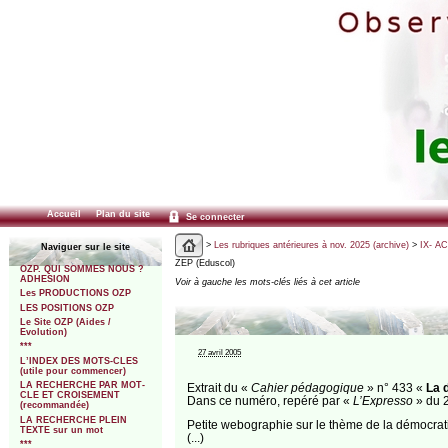
Accueil
Plan du site
Se connecter
>
Les rubriques antérieures à nov. 2025 (archive)
>
IX- A
Naviguer sur le site
ZEP (Eduscol)
OZP. QUI SOMMES NOUS ?
ADHESION
Voir à gauche les mots-clés liés à cet article
Les PRODUCTIONS OZP
LES POSITIONS OZP
Le Site OZP (Aides /
Evolution)
***
27 avril 2005
L’INDEX DES MOTS-CLES
(utile pour commencer)
LA RECHERCHE PAR MOT-
Extrait du «
Cahier pédagogique
» n° 433 «
La 
CLE ET CROISEMENT
Dans ce numéro, repéré par «
L’Expresso
» du 2
(recommandée)
LA RECHERCHE PLEIN
Petite webographie sur le thème de la démocrat
TEXTE sur un mot
(...)
***