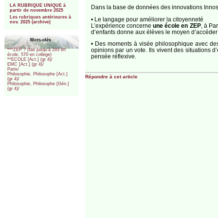
LA RUBRIQUE UNIQUE à
Dans la base de données des innovations Inno
partir de novembre 2025
Les rubriques antérieures à
• Le langage pour améliorer la citoyenneté
nov. 2025 (archive)
L’expérience concerne
une école en ZEP
, à Pa
d’enfants donne aux élèves le moyen d’accéder p
Mots-clés
• Des moments à visée philosophique avec de
opinions par un vote. Ils vivent des situations
***ZEP ? (fait jusqu’à 293 en
école, 570 en college)
pensée réflexive.
**ECOLE [Act.] (gr 4)/
EMC [Act.] (gr 4)/
Paris/
Philosophie, Philosophe [Act.]
Répondre à cet article
(gr 4)/
Philosophie, Philosophe [Gén.]
(gr 4)/