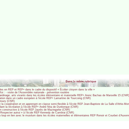
Dans la même rubrique
es en REP et REP+ dans le cadre du dispositif « Écolier citoyen dans la ville »
 : - visite de l’Assemblée nationale - prévention routière
 jardinage, arts vivants dans les écoles élémentaire et maternelle REP+ Arenc Bachas de Marseille 15 (CNR
ation dans un cadre européen à l’école REP+ Lamartine de Tourcoing (CNR)
Matoury (CNR)
t la coopération et en apprenant en classe semi-flexible à l’école REP Jean-Baptiste de La Salle d’Athis-M
endant la récréation à l’école REP+ André Nita de Dunkerque (CNR)
ion constructive à l’école REP Jaurès de Mazingarbe (CNR)
« Respecter autrui » à l’école REP Kennedy de Cambrai (CNR)
e du loup en lien avec le muséum dans les écoles maternelles et élémentaires REP Renoir et Courbet d’Auxer