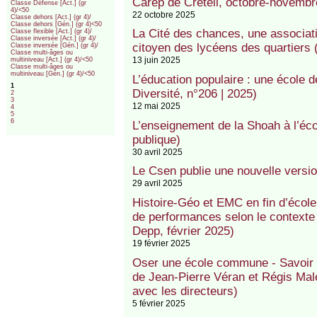
Carep de Créteil, octobre-novembr
Classe Défense [Act.] (gr
4)/<50
22 octobre 2025
Classe dehors [Act.] (gr 4)/
Classe dehors [Gén.] (gr 4)<50
La Cité des chances, une associat
Classe flexible [Act.] (gr 4)/
Classe inversée [Act.] (gr 4)/
citoyen des lycéens des quartiers
Classe inversée [Gén.] (gr 4)/
Classe multi-âges ou
13 juin 2025
multiniveau [Act.] (gr 4)/<50
Classe multi-âges ou
multiniveau [Gén.] (gr 4)/<50
L’éducation populaire : une école d
1
Diversité, n°206 | 2025)
2
3
12 mai 2025
4
5
6
L’enseignement de la Shoah à l’éco
publique)
30 avril 2025
Le Csen publie une nouvelle vers
29 avril 2025
Histoire-Géo et EMC en fin d’école 
de performances selon le contexte 
Depp, février 2025)
19 février 2025
Oser une école commune - Savoir et 
de Jean-Pierre Véran et Régis Male
avec les directeurs)
5 février 2025