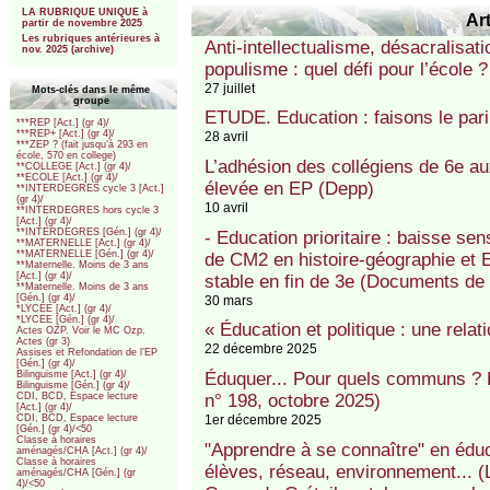
LA RUBRIQUE UNIQUE à
Art
partir de novembre 2025
Les rubriques antérieures à
Anti-intellectualisme, désacralisat
nov. 2025 (archive)
populisme : quel défi pour l’école 
27 juillet
Mots-clés dans le même
groupe
ETUDE. Education : faisons le pari 
***REP [Act.] (gr 4)/
***REP+ [Act.] (gr 4)/
28 avril
***ZEP ? (fait jusqu’à 293 en
école, 570 en college)
L’adhésion des collégiens de 6e au
**COLLEGE [Act.] (gr 4)/
**ECOLE [Act.] (gr 4)/
élevée en EP (Depp)
**INTERDEGRES cycle 3 [Act.]
(gr 4)/
10 avril
**INTERDEGRES hors cycle 3
[Act.] (gr 4)/
**INTERDEGRES [Gén.] (gr 4)/
- Education prioritaire : baisse se
**MATERNELLE [Act.] (gr 4)/
**MATERNELLE [Gén.] (gr 4)/
de CM2 en histoire-géographie et 
**Maternelle. Moins de 3 ans
[Act.] (gr 4)/
stable en fin de 3e (Documents de 
**Maternelle. Moins de 3 ans
[Gén.] (gr 4)/
30 mars
*LYCEE [Act.] (gr 4)/
*LYCEE [Gén.] (gr 4)/
« Éducation et politique : une rela
Actes OZP. Voir le MC Ozp.
Actes (gr 3)
22 décembre 2025
Assises et Refondation de l’EP
[Gén.] (gr 4)/
Éduquer... Pour quels communs ? P
Bilinguisme [Act.] (gr 4)/
Bilinguisme [Gén.] (gr 4)/
n° 198, octobre 2025)
CDI, BCD, Espace lecture
[Act.] (gr 4)/
1er décembre 2025
CDI, BCD, Espace lecture
[Gén.] (gr 4)/<50
Classe à horaires
"Apprendre à se connaître" en éduca
aménagés/CHA [Act.] (gr 4)/
Classe à horaires
élèves, réseau, environnement... (
aménagés/CHA [Gén.] (gr
4)/<50