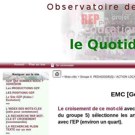
Accueil
Plan du site
Se connecter
Naviguer sur le site
> Mots-clés > Groupe 4. PEDAGOGIE(S) / ACTION LOCAL
OZP. QUI SOMMES NOUS ?
ADHESION
Les PRODUCTIONS OZP
EMC [Gén
LES POSITIONS OZP
Le Site OZP (Aides /
Evolution)
***
Le croisement de ce mot-clé
avec
L’INDEX DES MOTS-CLES
(utile pour commencer)
du groupe 5) sélectionne les ar
LA RECHERCHE PAR MOT-
CLE ET CROISEMENT
avec l’EP (environ un quart).
(recommandée)
LA RECHERCHE PLEIN
TEXTE sur un mot
***