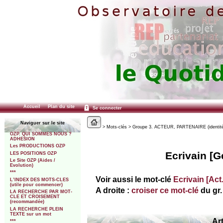
Accueil
Plan du site
Se connecter
Naviguer sur le site
> Mots-clés > Groupe 3. ACTEUR, PARTENAIRE (identité, st
OZP. QUI SOMMES NOUS ?
ADHESION
Les PRODUCTIONS OZP
Ecrivain [G
LES POSITIONS OZP
Le Site OZP (Aides /
Evolution)
***
Voir aussi le mot-clé
Ecrivain [Act.
L’INDEX DES MOTS-CLES
(utile pour commencer)
A droite :
croiser ce mot-clé
du gr. 
LA RECHERCHE PAR MOT-
CLE ET CROISEMENT
(recommandée)
LA RECHERCHE PLEIN
TEXTE sur un mot
Art
***