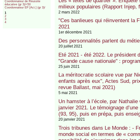
Les « têtes de quartier ». Enquête s
Coordonnateur de Réussite
éducative (gr 3)/<50
milieux populaires (Rapport Injep, 
Coordonnateur EP [Act.] (gr 3)/
2 mars 2022
1
2
3
"Ces banlieues qui réinventent la F
4
2021
1er décembre 2021
Des personnalités parlent du métie
20 juillet 2021
Eté 2021 - été 2022. Le président d
"Grande cause nationale" : progra
25 juin 2021
La méritocratie scolaire vue par N
enfants après eux", Actes Sud, pri
revue Ballast, mai 2021)
5 mai 2021
Un hamster à l’école, par Nathalie 
janvier 2021. Le témoignage d’une 
(93, 95), puis en prépa, puis enseig
20 janvier 2021
Trois tribunes dans Le Monde : - F
monde social en termes de « commu