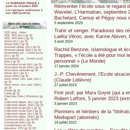
LA RUBRIQUE UNIQUE à
Réinventer l’école sous le regard 
partir de novembre 2025
Les rubriques antérieures à
Wavelet, L’Harmattan, septembre 2
nov. 2025 (archive)
Bachelard, Camus et Péguy nous inv
5 septembre 2025
Mots-clés dans le même
groupe
Trahir et venger. Paradoxes des ré
OZP (site) : Aides
Laélia Véron, avec Karine Abiven, 
AED, APS [Act.] (gr 3)/
AED, APS [Gén.] (gr 3)/
3 avril 2024
Artiste [Act.] (gr 3)/
Artiste [Gén.] (gr 3)/
Assistant pédag. [Act.] (gr 3)/
Rachid Benzine, islamologue et écr
Assistant pédag. [Gén.] (gr 3)/
Assistant(e) soc., Centre social
Trappes, « l’école a été pour moi l
[Act.] (gr 3)/
Assistant(e) soc., Centre social
personnel » (Le Monde)
[Gén.] (gr 3)/
Association locale (Act.) (gr 3)/
17 janvier 2024
Association locale (Gén.) (gr 3)/
Association nationale (gr 3)/
J.-P. Chevènement, l’Ecole alsacienn
Atsem [Act.] (gr 3) /
Atsem [Gén.] (gr 3)/
(Claude Lelièvre)
Autre minist. serv. publ. [Act.]
(gr 3)/
27 juillet 2023
Autre minist. serv. publ. [Gén.]
(gr 3)/
Cardie (gr 3)/
Finir prof, par Mara Goyet (qui a 
Carep (gr 3)/
Chercheur [Gén.] (Positions) (gr
Robert Laffont, 5 janvier 2023 (ex
3)/
Collectivité départ. [Act.] (gr 3)/
3 janvier 2023
Collectivité départ. [Gén.] (gr 3)/
Collectivité locale [Act.] (gr 3)/
Pionniers et héritiers de la "littér
Collectivité locale [Gén.] (gr 3)/
Collectivité région. [Act.] (gr 3)/
Mediapart (abonnés)
Collectivité région. [Gén.] (gr 3)/
Contractuel [Act.] (gr 3)/<50
19 juillet 2022
Contractuel [Gén.] (gr 3)/
Coordonnateur de Cité
éducative, CPO (gr 3)/<50