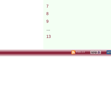
7
8
9
…
13
RSS 2.0