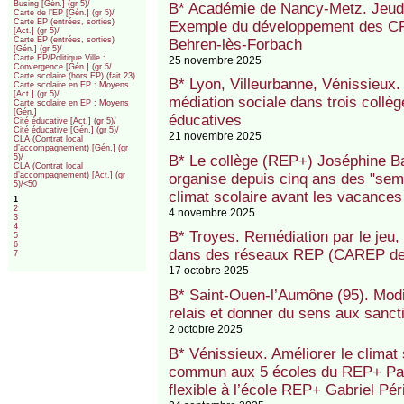
Busing [Gén.] (gr 5)/
B* Académie de Nancy-Metz. Jeudi d
Carte de l’EP [Gén.] (gr 5)/
Carte EP (entrées, sorties)
Exemple du développement des CP
[Act.] (gr 5)/
Carte EP (entrées, sorties)
Behren-lès-Forbach
[Gén.] (gr 5)/
Carte EP/Politique Ville :
25 novembre 2025
Convergence [Gén.] (gr 5/
Carte scolaire (hors EP) (fait 23)
B* Lyon, Villeurbanne, Vénissieux.
Carte scolaire en EP : Moyens
[Act.] (gr 5)/
médiation sociale dans trois collè
Carte scolaire en EP : Moyens
[Gén.]
éducatives
Cité éducative [Act.] (gr 5)/
Cité éducative [Gén.] (gr 5)/
21 novembre 2025
CLA (Contrat local
d’accompagnement) [Gén.] (gr
B* Le collège (REP+) Joséphine B
5)/
CLA (Contrat local
organise depuis cinq ans des "sem
d’accompagnement) [Act.] (gr
5)/<50
climat scolaire avant les vacances
1
2
4 novembre 2025
3
4
B* Troyes. Remédiation par le jeu,
5
6
dans des réseaux REP (CAREP de
7
17 octobre 2025
B* Saint-Ouen-l’Aumône (95). Modifi
relais et donner du sens aux sanc
2 octobre 2025
B* Vénissieux. Améliorer le climat s
commun aux 5 écoles du REP+ Paul
flexible à l’école REP+ Gabriel Pé