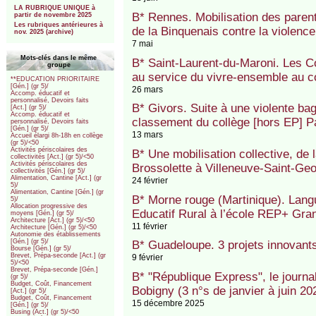
LA RUBRIQUE UNIQUE à
B* Rennes. Mobilisation des paren
partir de novembre 2025
Les rubriques antérieures à
de la Binquenais contre la violen
nov. 2025 (archive)
7 mai
Mots-clés dans le même
B* Saint-Laurent-du-Maroni. Les 
groupe
au service du vivre-ensemble au 
**EDUCATION PRIORITAIRE
[Gén.] (gr 5)/
26 mars
Accomp. éducatif et
personnalisé, Devoirs faits
B* Givors. Suite à une violente ba
[Act.] (gr 5)/
Accomp. éducatif et
classement du collège [hors EP] P
personnalisé, Devoirs faits
[Gén.] (gr 5)/
13 mars
Accueil élargi 8h-18h en collège
(gr 5)/<50
Activités périscolaires des
B* Une mobilisation collective, de 
collectivités [Act.] (gr 5)/<50
Activités périscolaires des
Brossolette à Villeneuve-Saint-Ge
collectivités [Gén.] (gr 5)/
Alimentation, Cantine [Act.] (gr
24 février
5)/
Alimentation, Cantine [Gén.] (gr
B* Morne rouge (Martinique). Langue
5)/
Allocation progressive des
Educatif Rural à l’école REP+ Gra
moyens [Gén.] (gr 5)/
Architecture [Act.] (gr 5)/<50
11 février
Architecture [Gén.] (gr 5)/<50
Autonomie des établissements
[Gén.] (gr 5)/
B* Guadeloupe. 3 projets innovants
Bourse [Gén.] (gr 5)/
Brevet, Prépa-seconde [Act.] (gr
9 février
5)/<50
Brevet, Prépa-seconde [Gén.]
B* "République Express", le journ
(gr 5)/
Budget, Coût, Financement
Bobigny (3 n°s de janvier à juin 20
[Act.] (gr 5)/
Budget, Coût, Financement
15 décembre 2025
[Gén.] (gr 5)/
Busing (Act.] (gr 5)/<50