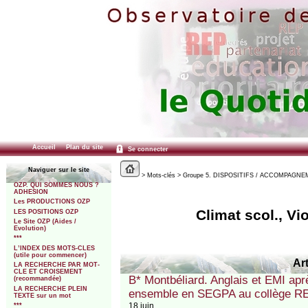
Accueil
Plan du site
Se connecter
Naviguer sur le site
> Mots-clés > Groupe 5. DISPOSITIFS / ACCOMPAGNEMEN
OZP. QUI SOMMES NOUS ?
ADHESION
Les PRODUCTIONS OZP
Climat scol., Vio
LES POSITIONS OZP
Le Site OZP (Aides /
Evolution)
***
L’INDEX DES MOTS-CLES
(utile pour commencer)
Art
LA RECHERCHE PAR MOT-
CLE ET CROISEMENT
B* Montbéliard. Anglais et EMI aprè
(recommandée)
LA RECHERCHE PLEIN
ensemble en SEGPA au collège RE
TEXTE sur un mot
18 juin
***