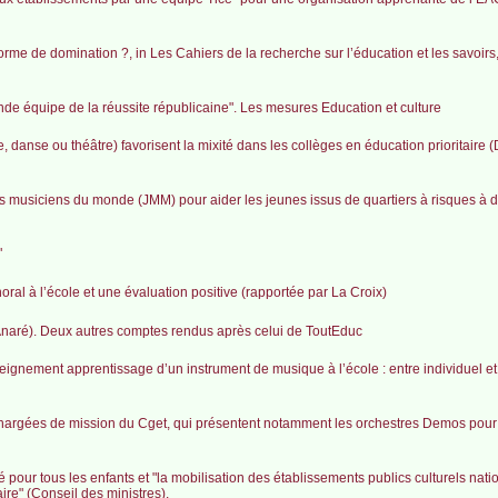
orme de domination ?, in Les Cahiers de la recherche sur l’éducation et les savoirs,
ande équipe de la réussite républicaine". Les mesures Education et culture
anse ou théâtre) favorisent la mixité dans les collèges en éducation prioritaire 
musiciens du monde (JMM) pour aider les jeunes issus de quartiers à risques à d
"
ral à l’école et une évaluation positive (rapportée par La Croix)
Anaré). Deux autres comptes rendus après celui de ToutEduc
eignement apprentissage d’un instrument de musique à l’école : entre individuel et c
x chargées de mission du Cget, qui présentent notamment les orchestres Demos pour
ité pour tous les enfants et "la mobilisation des établissements publics culturels nat
ire" (Conseil des ministres).