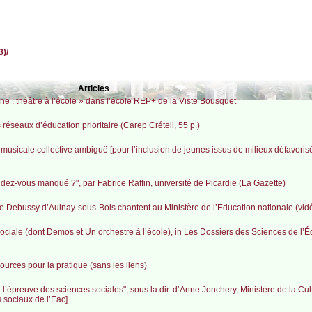
3)/
Articles
e : théâtre à l’école » dans l’école REP+ de la Viste Bousquet
 réseaux d’éducation prioritaire (Carep Créteil, 55 p.)
musicale collective ambiguë [pour l’inclusion de jeunes issus de milieux défavorisés
endez-vous manqué ?", par Fabrice Raffin, université de Picardie (La Gazette)
 Debussy d’Aulnay-sous-Bois chantent au Ministère de l’Education nationale (vid
ociale (dont Demos et Un orchestre à l’école), in Les Dossiers des Sciences de l’É
urces pour la pratique (sans les liens)
 à l’épreuve des sciences sociales", sous la dir. d’Anne Jonchery, Ministère de la Cul
 sociaux de l’Eac]