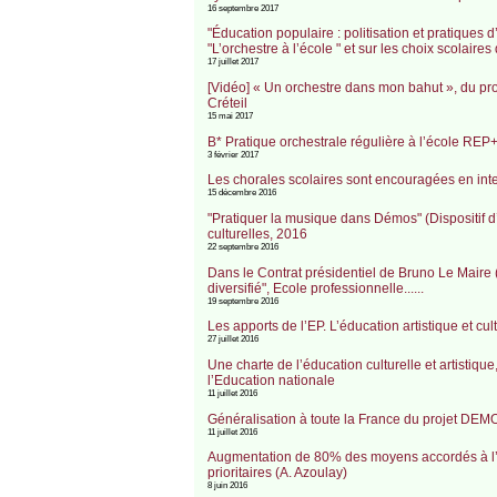
16 septembre 2017
"Éducation populaire : politisation et pratiques
"L’orchestre à l’école " et sur les choix scolaires
17 juillet 2017
[Vidéo] « Un orchestre dans mon bahut », du pro
Créteil
15 mai 2017
B* Pratique orchestrale régulière à l’école R
3 février 2017
Les chorales scolaires sont encouragées en int
15 décembre 2016
"Pratiquer la musique dans Démos" (Dispositif d’
culturelles, 2016
22 septembre 2016
Dans le Contrat présidentiel de Bruno Le Maire (1
diversifié", Ecole professionnelle......
19 septembre 2016
Les apports de l’EP. L’éducation artistique et cult
27 juillet 2016
Une charte de l’éducation culturelle et artistique
l’Education nationale
11 juillet 2016
Généralisation à toute la France du projet DEMOS
11 juillet 2016
Augmentation de 80% des moyens accordés à l’éd
prioritaires (A. Azoulay)
8 juin 2016