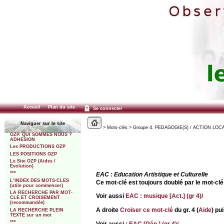
Accueil
Plan du site
Se connecter
Naviguer sur le site
> Mots-clés > Groupe 4. PEDAGOGIE(S) / ACTION LOCALE
OZP. QUI SOMMES NOUS ?
ADHESION
Les PRODUCTIONS OZP
LES POSITIONS OZP
Le Site OZP (Aides /
Evolution)
***
EAC : Education Artistique et Culturelle
L’INDEX DES MOTS-CLES
Ce mot-clé est toujours doublé par le mot-cl
(utile pour commencer)
LA RECHERCHE PAR MOT-
Voir aussi
EAC : musique [Act.] (gr 4)/
CLE ET CROISEMENT
(recommandée)
A droite
Croiser ce mot-clé
du gr. 4 (
Aide
) pu
LA RECHERCHE PLEIN
TEXTE sur un mot
***
Voir aussi :
EAC [Gén.] (gr 4)/