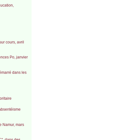
ducation,
ur cours, avril
ences Po, janvier
démarré dans les
ritaire
l’absentéisme
 de Namur, mars
C", dans des