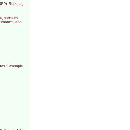
 REP). Reportage
 », parcours
 chance, label
res : l’exemple