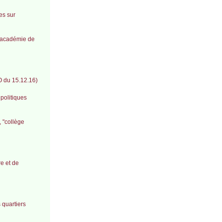
es sur
l’académie de
O du 15.12.16)
politiques
, "collège
re et de
 quartiers