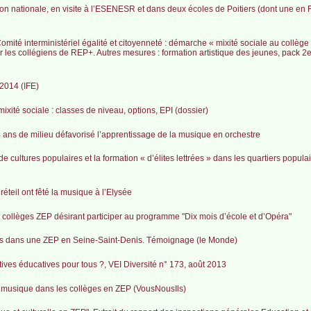
ion nationale, en visite à l’ESENESR et dans deux écoles de Poitiers (dont une en
ité interministériel égalité et citoyenneté : démarche « mixité sociale au collège
 les collégiens de REP+. Autres mesures : formation artistique des jeunes, pack 2e
-2014 (IFE)
xité sociale : classes de niveau, options, EPI (dossier)
 ans de milieu défavorisé l’apprentissage de la musique en orchestre
 cultures populaires et la formation « d’élites lettrées » dans les quartiers populai
teil ont fêté la musique à l’Elysée
t collèges ZEP désirant participer au programme "Dix mois d’école et d’Opéra"
ns dans une ZEP en Seine-Saint-Denis. Témoignage (le Monde)
ives éducatives pour tous ?, VEI Diversité n° 173, août 2013
la musique dans les collèges en ZEP (VousNousIls)