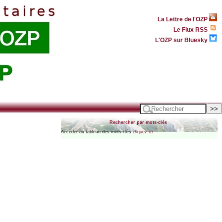
La Lettre de l'OZP
Le Flux RSS
L'OZP sur Bluesky
Rechercher par mots-clés
Accèder au tableau des mots-clés
cliquez ici