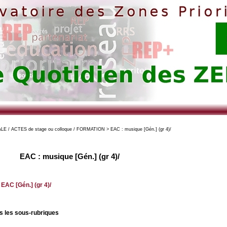
 / ACTES de stage ou colloque / FORMATION > EAC : musique [Gén.] (gr 4)/
EAC : musique [Gén.] (gr 4)/
é
EAC [Gén.] (gr 4)/
is les sous-rubriques