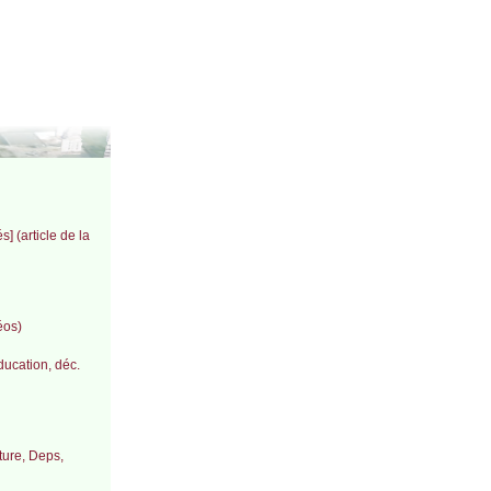
] (article de la
éos)
ducation, déc.
ture, Deps,