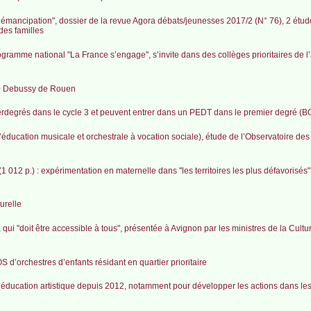
 d’émancipation", dossier de la revue Agora débats/jeunesses 2017/2 (N° 76), 2 étud
 des familles
gramme national "La France s’engage", s’invite dans des collèges prioritaires de 
EP+ Debussy de Rouen
erdegrés dans le cycle 3 et peuvent entrer dans un PEDT dans le premier degré (B
éducation musicale et orchestrale à vocation sociale), étude de l’Observatoire des 
 012 p.) : expérimentation en maternelle dans "les territoires les plus défavorisés"
urelle
, qui "doit être accessible à tous", présentée à Avignon par les ministres de la Cultu
 d’orchestres d’enfants résidant en quartier prioritaire
ucation artistique depuis 2012, notamment pour développer les actions dans les