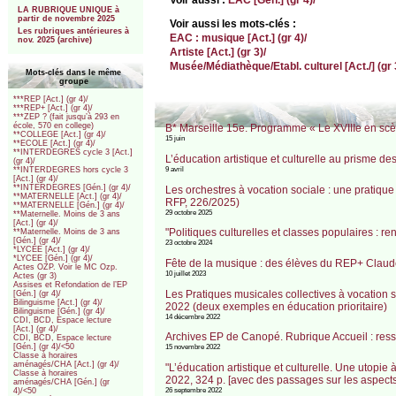
LA RUBRIQUE UNIQUE à
partir de novembre 2025
Voir aussi les mots-clés :
Les rubriques antérieures à
EAC : musique [Act.] (gr 4)/
nov. 2025 (archive)
Artiste [Act.] (gr 3)/
Musée/Médiathèque/Etabl. culturel [Act./] (gr 
Mots-clés dans le même
groupe
***REP [Act.] (gr 4)/
***REP+ [Act.] (gr 4)/
***ZEP ? (fait jusqu’à 293 en
école, 570 en college)
B* Marseille 15e. Programme « Le XVIIIe en scèn
**COLLEGE [Act.] (gr 4)/
15 juin
**ECOLE [Act.] (gr 4)/
**INTERDEGRES cycle 3 [Act.]
L’éducation artistique et culturelle au prisme des
(gr 4)/
9 avril
**INTERDEGRES hors cycle 3
[Act.] (gr 4)/
**INTERDEGRES [Gén.] (gr 4)/
Les orchestres à vocation sociale : une pratique 
**MATERNELLE [Act.] (gr 4)/
RFP, 226/2025)
**MATERNELLE [Gén.] (gr 4)/
29 octobre 2025
**Maternelle. Moins de 3 ans
[Act.] (gr 4)/
"Politiques culturelles et classes populaires : r
**Maternelle. Moins de 3 ans
[Gén.] (gr 4)/
23 octobre 2024
*LYCEE [Act.] (gr 4)/
*LYCEE [Gén.] (gr 4)/
Fête de la musique : des élèves du REP+ Claude
Actes OZP. Voir le MC Ozp.
10 juillet 2023
Actes (gr 3)
Assises et Refondation de l’EP
Les Pratiques musicales collectives à vocation s
[Gén.] (gr 4)/
Bilinguisme [Act.] (gr 4)/
2022 (deux exemples en éducation prioritaire)
Bilinguisme [Gén.] (gr 4)/
14 décembre 2022
CDI, BCD, Espace lecture
[Act.] (gr 4)/
Archives EP de Canopé. Rubrique Accueil : resso
CDI, BCD, Espace lecture
[Gén.] (gr 4)/<50
15 novembre 2022
Classe à horaires
aménagés/CHA [Act.] (gr 4)/
"L’éducation artistique et culturelle. Une utopie
Classe à horaires
2022, 324 p. [avec des passages sur les aspects
aménagés/CHA [Gén.] (gr
26 septembre 2022
4)/<50