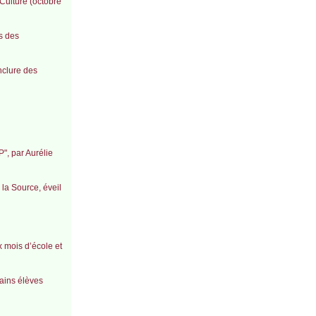
 Culture (octobre
s des
onclure des
", par Aurélie
 la Source, éveil
x mois d’école et
ains élèves