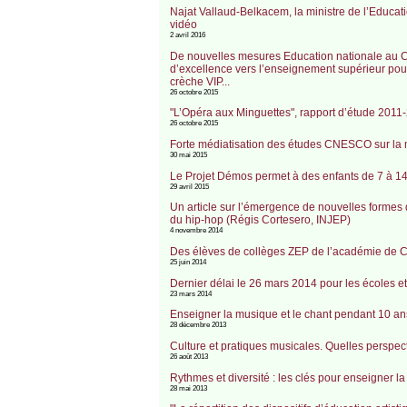
Najat Vallaud-Belkacem, la ministre de l’Educat
vidéo
2 avril 2016
De nouvelles mesures Education nationale au Com
d’excellence vers l’enseignement supérieur pour
crèche VIP...
26 octobre 2015
"L’Opéra aux Minguettes", rapport d’étude 2011
26 octobre 2015
Forte médiatisation des études CNESCO sur la mi
30 mai 2015
Le Projet Démos permet à des enfants de 7 à 14
29 avril 2015
Un article sur l’émergence de nouvelles formes de
du hip-hop (Régis Cortesero, INJEP)
4 novembre 2014
Des élèves de collèges ZEP de l’académie de Cré
25 juin 2014
Dernier délai le 26 mars 2014 pour les écoles e
23 mars 2014
Enseigner la musique et le chant pendant 10 a
28 décembre 2013
Culture et pratiques musicales. Quelles perspect
26 août 2013
Rythmes et diversité : les clés pour enseigner 
28 mai 2013