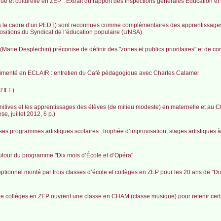
tique et culturelle en ZEP". Extrait du rapport des inspections générales Education et
(dans le cadre d’un PEDT) sont reconnues comme complémentaires des apprentissage
opositions du Syndicat de l’éducation populaire (UNSA)
e (Marie Desplechin) préconise de définir des "zones et publics prioritaires" et de c
rimenté en ECLAIR : entretien du Café pédagogique avec Charles Calamel
l’IFE)
nitives et les apprentissages des élèves (de milieu modeste) en maternelle et au CP
, juillet 2012, 6 p.)
e ses programmes artistiques scolaires : trophée d’improvisation, stages artistiques à
utour du programme "Dix mois d’École et d’Opéra"
ptionnel monté par trois classes d’école et collèges en ZEP pour les 20 ans de "Di
 de collèges en ZEP ouvrent une classe en CHAM (classe musique) pour retenir cert