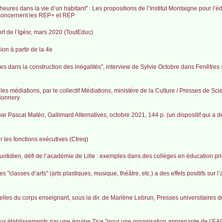
heures dans la vie d’un habitant" : Les propositions de l’Institut Montaigne pour l’é
rs concernent les REP+ et REP
ort de l’Igésr, mars 2020 (ToutEduc)
on à partir de la 4e
lles dans la construction des inégalités", interview de Sylvie Octobre dans Fenêtres s
es médiations, par le collectif Médiations, ministère de la Culture / Presses de Sci
 Bonnery
 par Pascal Matéo, Gallimard Alternatives, octobre 2021, 144 p. (un dispositif qui a 
 les fonctions exécutives (Ctreq)
tidien, défi de l’académie de Lille : exemples dans des collèges en éducation prio
 "classes d’arts" (arts plastiques, musique, théâtre, etc.) a des effets positifs sur 
turelles du corps enseignant, sous la dir. de Marlène Lebrun, Presses universitaires
ux établissements par une équipe Tice "pour une organisation apprenante de l’EA