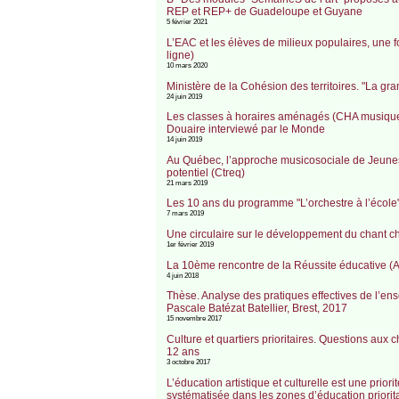
REP et REP+ de Guadeloupe et Guyane
5 février 2021
L’EAC et les élèves de milieux populaires, une f
ligne)
10 mars 2020
Ministère de la Cohésion des territoires. "La gr
24 juin 2019
Les classes à horaires aménagés (CHA musique, d
Douaire interviewé par le Monde
14 juin 2019
Au Québec, l’approche musicosociale de Jeunes 
potentiel (Ctreq)
21 mars 2019
Les 10 ans du programme "L’orchestre à l’école
7 mars 2019
Une circulaire sur le développement du chant cho
1er février 2019
La 10ème rencontre de la Réussite éducative (
4 juin 2018
Thèse. Analyse des pratiques effectives de l’ens
Pascale Batézat Batellier, Brest, 2017
15 novembre 2017
Culture et quartiers prioritaires. Questions au
12 ans
3 octobre 2017
L’éducation artistique et culturelle est une prior
systématisée dans les zones d’éducation priorita