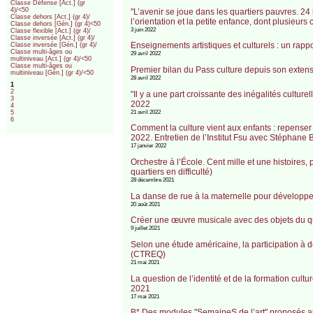
Classe Défense [Act.] (gr
4)/<50
"L’avenir se joue dans les quartiers pauvres. 24 
Classe dehors [Act.] (gr 4)/
l’orientation et la petite enfance, dont plusieu
Classe dehors [Gén.] (gr 4)<50
3 juin 2022
Classe flexible [Act.] (gr 4)/
Classe inversée [Act.] (gr 4)/
Enseignements artistiques et culturels : un rapp
Classe inversée [Gén.] (gr 4)/
Classe multi-âges ou
29 avril 2022
multiniveau [Act.] (gr 4)/<50
Classe multi-âges ou
Premier bilan du Pass culture depuis son extensi
multiniveau [Gén.] (gr 4)/<50
28 avril 2022
1
2
"Il y a une part croissante des inégalités culture
3
2022
4
21 avril 2022
5
6
Comment la culture vient aux enfants : repenser l
2022. Entretien de l’Institut Fsu avec Stéphane
17 janvier 2022
Orchestre à l’École. Cent mille et une histoires,
quartiers en difficulté)
28 décembre 2021
La danse de rue à la maternelle pour développer
20 août 2021
Créer une œuvre musicale avec des objets du quo
9 juillet 2021
Selon une étude américaine, la participation à des
(CTREQ)
21 mai 2021
La question de l’identité et de la formation cul
2021
17 mai 2021
B* Des modules "SemaineS de l’art" proposés a