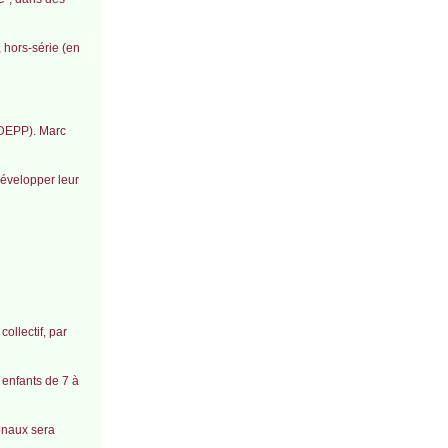
 hors-série (en
(DEPP). Marc
évelopper leur
ollectif, par
 enfants de 7 à
ionaux sera