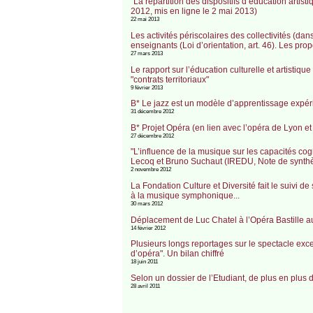
"La répartition des dispositifs d’éducation artis
2012, mis en ligne le 2 mai 2013)
22 mai 2013
Les activités périscolaires des collectivités 
enseignants (Loi d’orientation, art. 46). Les pr
27 mars 2013
Le rapport sur l’éducation culturelle et artistiqu
"contrats territoriaux"
9 février 2013
B* Le jazz est un modèle d’apprentissage expé
31 décembre 2012
B* Projet Opéra (en lien avec l’opéra de Lyon et 
27 décembre 2012
"L’influence de la musique sur les capacités cog
Lecoq et Bruno Suchaut (IREDU, Note de synthèse
2 novembre 2012
La Fondation Culture et Diversité fait le suivi d
à la musique symphonique...
30 mars 2012
Déplacement de Luc Chatel à l’Opéra Bastille a
14 février 2012
Plusieurs longs reportages sur le spectacle exce
d’opéra". Un bilan chiffré
18 juin 2011
Selon un dossier de l’Etudiant, de plus en plus
28 avril 2011