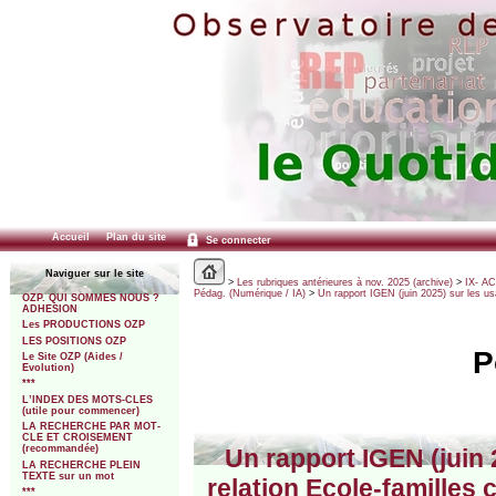
Accueil
Plan du site
Se connecter
Naviguer sur le site
>
Les rubriques antérieures à nov. 2025 (archive)
>
IX- A
Pédag. (Numérique / IA)
>
Un rapport IGEN (juin 2025) sur les u
OZP. QUI SOMMES NOUS ?
ADHESION
Les PRODUCTIONS OZP
LES POSITIONS OZP
P
Le Site OZP (Aides /
Evolution)
***
L’INDEX DES MOTS-CLES
(utile pour commencer)
LA RECHERCHE PAR MOT-
CLE ET CROISEMENT
(recommandée)
Un rapport IGEN (juin
LA RECHERCHE PLEIN
TEXTE sur un mot
relation Ecole-familles
***