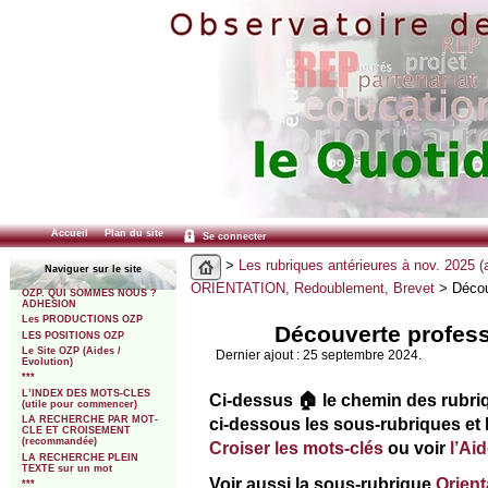
Accueil
Plan du site
Se connecter
>
Les rubriques antérieures à nov. 2025 (
Naviguer sur le site
ORIENTATION, Redoublement, Brevet
> Découv
OZP. QUI SOMMES NOUS ?
ADHESION
Les PRODUCTIONS OZP
Découverte profess
LES POSITIONS OZP
Le Site OZP (Aides /
Dernier ajout : 25 septembre 2024.
Evolution)
***
L’INDEX DES MOTS-CLES
Ci-dessus 🏠 le chemin des rubri
(utile pour commencer)
ci-dessous les sous-rubriques et 
LA RECHERCHE PAR MOT-
CLE ET CROISEMENT
(recommandée)
Croiser les mots-clés
ou voir
l’Ai
LA RECHERCHE PLEIN
TEXTE sur un mot
Voir aussi la sous-rubrique
Orient
***