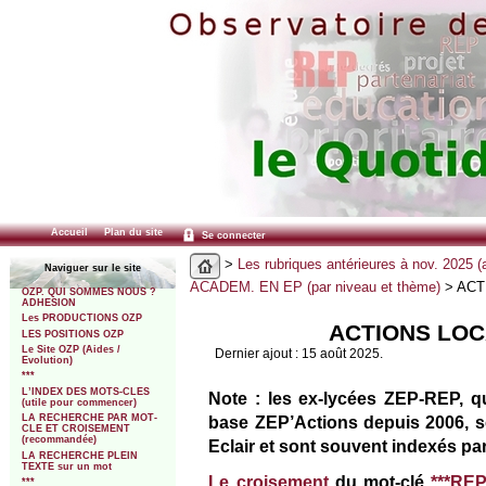
Accueil
Plan du site
Se connecter
>
Les rubriques antérieures à nov. 2025 (
Naviguer sur le site
ACADEM. EN EP (par niveau et thème)
> ACT
OZP. QUI SOMMES NOUS ?
ADHESION
Les PRODUCTIONS OZP
ACTIONS LOC
LES POSITIONS OZP
Le Site OZP (Aides /
Dernier ajout : 15 août 2025.
Evolution)
***
L’INDEX DES MOTS-CLES
Note : les ex-lycées ZEP-REP, q
(utile pour commencer)
base ZEP’Actions depuis 2006,
LA RECHERCHE PAR MOT-
CLE ET CROISEMENT
(recommandée)
Eclair et sont souvent indexés pa
LA RECHERCHE PLEIN
TEXTE sur un mot
Le croisement
du mot-clé
***REP+
***