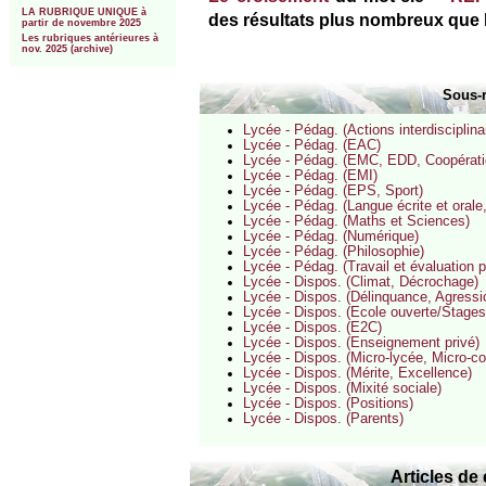
LA RUBRIQUE UNIQUE à
des résultats plus nombreux que 
partir de novembre 2025
Les rubriques antérieures à
nov. 2025 (archive)
Sous-
Lycée - Pédag. (Actions interdisciplina
Lycée - Pédag. (EAC)
Lycée - Pédag. (EMC, EDD, Coopération
Lycée - Pédag. (EMI)
Lycée - Pédag. (EPS, Sport)
Lycée - Pédag. (Langue écrite et orale
Lycée - Pédag. (Maths et Sciences)
Lycée - Pédag. (Numérique)
Lycée - Pédag. (Philosophie)
Lycée - Pédag. (Travail et évaluation
Lycée - Dispos. (Climat, Décrochage)
Lycée - Dispos. (Délinquance, Agressio
Lycée - Dispos. (Ecole ouverte/Stages
Lycée - Dispos. (E2C)
Lycée - Dispos. (Enseignement privé)
Lycée - Dispos. (Micro-lycée, Micro-co
Lycée - Dispos. (Mérite, Excellence)
Lycée - Dispos. (Mixité sociale)
Lycée - Dispos. (Positions)
Lycée - Dispos. (Parents)
Articles de 