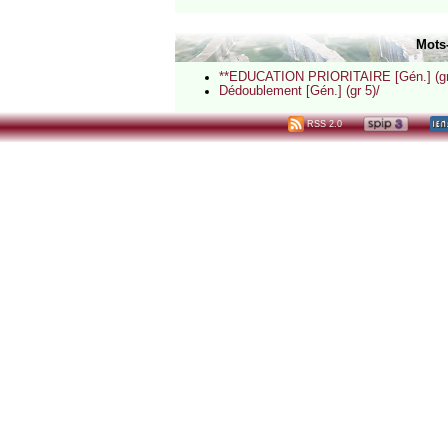
Mots
**EDUCATION PRIORITAIRE [Gén.] (gr
Dédoublement [Gén.] (gr 5)/
RSS 2.0