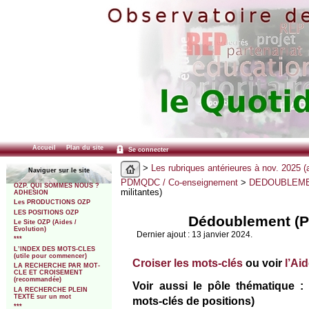
Accueil
Plan du site
Se connecter
>
Les rubriques antérieures à nov. 2025 (
Naviguer sur le site
PDMQDC / Co-enseignement
>
DEDOUBLEM
OZP. QUI SOMMES NOUS ?
militantes)
ADHESION
Les PRODUCTIONS OZP
LES POSITIONS OZP
Dédoublement (Po
Le Site OZP (Aides /
Evolution)
Dernier ajout : 13 janvier 2024.
***
L’INDEX DES MOTS-CLES
(utile pour commencer)
Croiser les mots-clés
ou voir
l’Ai
LA RECHERCHE PAR MOT-
CLE ET CROISEMENT
(recommandée)
Voir aussi le pôle thématique :
LA RECHERCHE PLEIN
TEXTE sur un mot
mots-clés de positions)
***