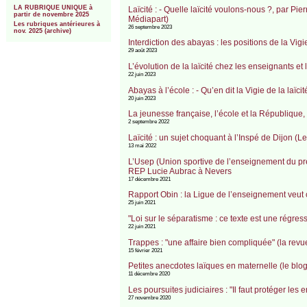
LA RUBRIQUE UNIQUE à
Laïcité : - Quelle laïcité voulons-nous ?, par Pi
partir de novembre 2025
Médiapart)
Les rubriques antérieures à
26 septembre 2023
nov. 2025 (archive)
Interdiction des abayas : les positions de la Vigi
29 août 2023
L’évolution de la laïcité chez les enseignants et
22 juin 2023
Abayas à l’école : - Qu’en dit la Vigie de la laïc
20 juin 2023
La jeunesse française, l’école et la République,
2 septembre 2022
Laïcité : un sujet choquant à l’Inspé de Dijon (L
13 mai 2022
L’Usep (Union sportive de l’enseignement du premi
REP Lucie Aubrac à Nevers
17 décembre 2021
Rapport Obin : la Ligue de l’enseignement veut con
25 juin 2021
"Loi sur le séparatisme : ce texte est une régr
22 juin 2021
Trappes : "une affaire bien compliquée" (la r
15 février 2021
Petites anecdotes laïques en maternelle (le bl
11 décembre 2020
Les poursuites judiciaires : "Il faut protéger l
27 novembre 2020