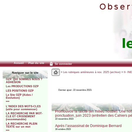
Accueil
Plan du site
Se connecter
>
Les rubriques antérieures à nov. 2025 (archive)
>
II- IN
Naviguer sur le site
OZP. QUI SOMMES NOUS ?
ADHESION
Les PRODUCTIONS OZP
Dernier ajout : 22 novembre 2023.
LES POSITIONS OZP
Le Site OZP (Aides /
Evolution)
***
L’INDEX DES MOTS-CLES
(utile pour commencer)
Promouvoir la laïcité (en milieu hostile). Une n
LA RECHERCHE PAR MOT-
ponctuation, juin 2023 (entretien des Cahiers p
CLE ET CROISEMENT
22 novembre 2023
(recommandée)
LA RECHERCHE PLEIN
Après l’assassinat de Dominique Bernard
TEXTE sur un mot
16 octobre 2023
***