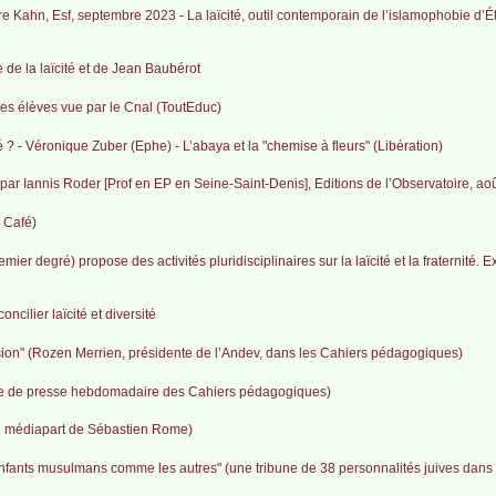
erre Kahn, Esf, septembre 2023 - La laïcité, outil contemporain de l’islamophobie d’Ét
e de la laïcité et de Jean Baubérot
 les élèves vue par le Cnal (ToutEduc)
ité ? - Véronique Zuber (Ephe) - L’abaya et la "chemise à fleurs" (Libération)
 par Iannis Roder [Prof en EP en Seine-Saint-Denis], Editions de l’Observatoire, ao
e Café)
er degré) propose des activités pluridisciplinaires sur la laïcité et la fraternité. 
cilier laïcité et diversité
ession" (Rozen Merrien, présidente de l’Andev, dans les Cahiers pédagogiques)
evue de presse hebdomadaire des Cahiers pédagogiques)
og médiapart de Sébastien Rome)
es enfants musulmans comme les autres" (une tribune de 38 personnalités juives dans