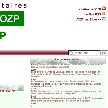
La Lettre de l'OZP
Le Flux RSS
L'OZP sur Bluesky
Les nouveaux articles
Évaluation des expérimentations du port de la tenue commune à l’École
(document de travail Depp, mai 2026)
7 août
La loi du 9 août 1936 de Jean Zay crée la ’’classe de fin d’études’’ et
prolonge la scolarité obligatoire d’une année. Trois surprises (Claude
Lelièvre)
7 août
B* 5e édition du concours d’écriture scénaristique du CNC. Au
palmarès les collèges REP+ du Vieux Port à Marseille et REP Charles
de Gaulle à Fameck
7 août
, Edit Double
B* Bouéni (Mayotte). Les aires éducatives au cœur d’un séminaire sur
l’éducation à l’environnement au collège REP
7 août
B* Hauts-de-Seine. Semaine de la persévérance avril 2026 : expression
orale et théâtre en collèges en EP à Nanterre et à Bagneux
7 août
0