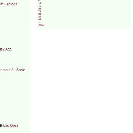
5
10
at ? (blogs
15
20
25
30
35
40
…
35090
ût 2022
Exemple à l’école
 Biblio Obs)