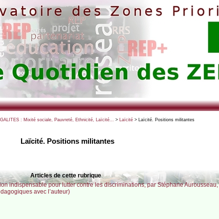
EGALITES : Mixité sociale, Pauvreté, Ethnicité, Laïcité...
>
Laïcité
> Laïcité. Positions militantes
Laïcité. Positions militantes
Articles de cette rubrique
otion indispensable pour lutter contre les discriminations, par Stéphane Aurousseau
édagogiques avec l’auteur)