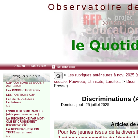
Accueil
Plan du site
Se connecter
>
Les rubriques antérieures à nov. 2025 (
Naviguer sur le site
sociale, Pauvreté, Ethnicité, Laïcité...
>
Discri
OZP. QUI SOMMES NOUS ?
Presse)
ADHESION
Les PRODUCTIONS OZP
LES POSITIONS OZP
Discriminations (
Le Site OZP (Aides /
Evolution)
Dernier ajout : 25 juillet 2025.
***
L’INDEX DES MOTS-CLES
(utile pour commencer)
LA RECHERCHE PAR MOT-
CLE ET CROISEMENT
Articles de 
(recommandée)
LA RECHERCHE PLEIN
Pour les jeunes issus de la diversit
TEXTE sur un mot
***