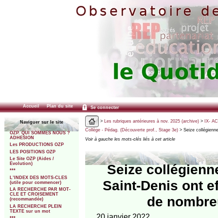
Accueil
Plan du site
Se connecter
>
Les rubriques antérieures à nov. 2025 (archive)
>
IX- A
Naviguer sur le site
Collège - Pédag. (Découverte prof., Stage 3e)
> Seize collégienn
OZP. QUI SOMMES NOUS ?
ADHESION
Voir à gauche les mots-clés liés à cet article
Les PRODUCTIONS OZP
LES POSITIONS OZP
Le Site OZP (Aides /
Evolution)
Seize collégienn
***
L’INDEX DES MOTS-CLES
Saint-Denis ont ef
(utile pour commencer)
LA RECHERCHE PAR MOT-
CLE ET CROISEMENT
de nombreu
(recommandée)
LA RECHERCHE PLEIN
TEXTE sur un mot
20 janvier 2022