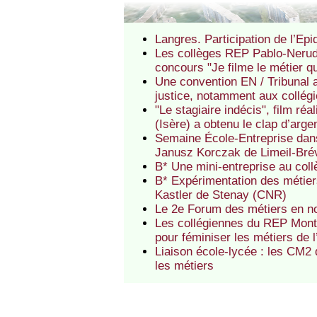
Langres. Participation de l’Epi
Les collèges REP Pablo-Neruda
concours "Je filme le métier q
Une convention EN / Tribunal a
justice, notamment aux collé
"Le stagiaire indécis", film r
(Isère) a obtenu le clap d’arge
Semaine École-Entreprise dans
Janusz Korczak de Limeil-Bré
B* Une mini-entreprise au co
B* Expérimentation des métier
Kastler de Stenay (CNR)
Le 2e Forum des métiers en n
Les collégiennes du REP Monte
pour féminiser les métiers de l
Liaison école-lycée : les CM2
les métiers