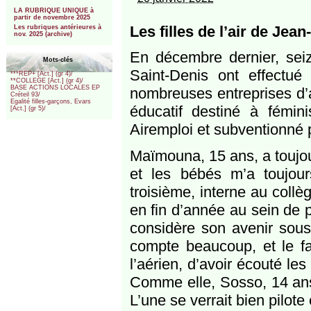
***
LA RUBRIQUE UNIQUE à
partir de novembre 2025
Les filles de l’air de Jean
Les rubriques antérieures à
nov. 2025 (archive)
En décembre dernier, seiz
Mots-clés
Saint-Denis ont effectué
***REP+ [Act.] (gr 4)/
**COLLEGE [Act.] (gr 4)/
BASE ACTIONS LOCALES EP
nombreuses entreprises d’av
Créteil 93/
Egalité filles-garçons, Evars
éducatif destiné à fémini
[Act.] (gr 5)/
Airemploi et subventionné 
Maïmouna, 15 ans, a toujou
et les bébés m’a toujou
troisième, interne au coll
en fin d’année au sein de p
considère son avenir sous 
compte beaucoup, et le fa
l’aérien, d’avoir écouté les 
Comme elle, Sosso, 14 ans,
L’une se verrait bien pilote