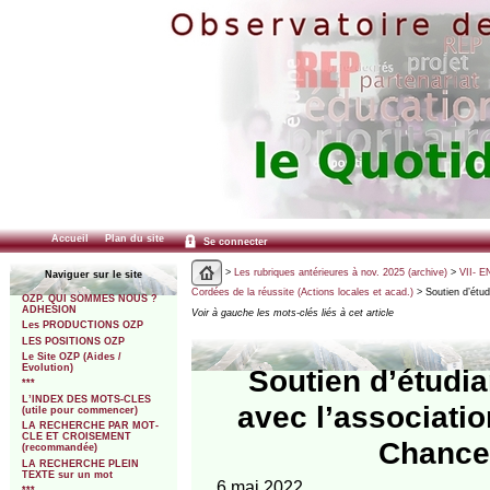
Accueil
Plan du site
Se connecter
>
Les rubriques antérieures à nov. 2025 (archive)
>
VII- E
Naviguer sur le site
Cordées de la réussite (Actions locales et acad.)
> Soutien d’étud
OZP. QUI SOMMES NOUS ?
ADHESION
Voir à gauche les mots-clés liés à cet article
Les PRODUCTIONS OZP
LES POSITIONS OZP
Le Site OZP (Aides /
Evolution)
Soutien d’étudia
***
L’INDEX DES MOTS-CLES
avec l’associati
(utile pour commencer)
LA RECHERCHE PAR MOT-
CLE ET CROISEMENT
Chances
(recommandée)
LA RECHERCHE PLEIN
TEXTE sur un mot
6 mai 2022