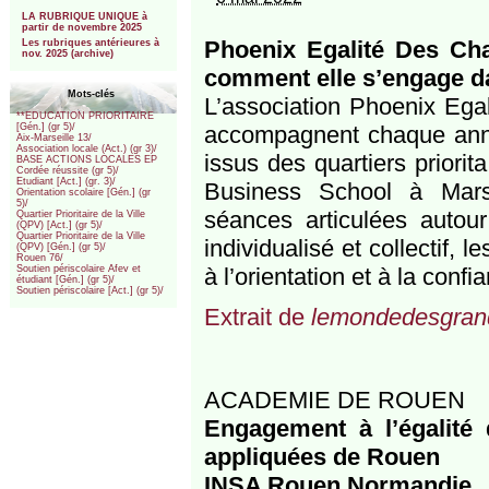
***
LA RUBRIQUE UNIQUE à
partir de novembre 2025
Phoenix Egalité Des C
Les rubriques antérieures à
nov. 2025 (archive)
comment elle s’engage da
Mots-clés
L’association Phoenix Ega
**EDUCATION PRIORITAIRE
accompagnent chaque année
[Gén.] (gr 5)/
Aix-Marseille 13/
Association locale (Act.) (gr 3)/
issus des quartiers priori
BASE ACTIONS LOCALES EP
Cordée réussite (gr 5)/
Etudiant [Act.] (gr. 3)/
Business School à Mars
Orientation scolaire [Gén.] (gr
5)/
séances articulées autour
Quartier Prioritaire de la Ville
(QPV) [Act.] (gr 5)/
Quartier Prioritaire de la Ville
individualisé et collectif, 
(QPV) [Gén.] (gr 5)/
Rouen 76/
à l’orientation et à la confi
Soutien périscolaire Afev et
étudiant [Gén.] (gr 5)/
Soutien périscolaire [Act.] (gr 5)/
Extrait de
lemondedesgrand
ACADEMIE DE ROUEN
Engagement à l’égalité 
appliquées de Rouen
INSA Rouen Normandie