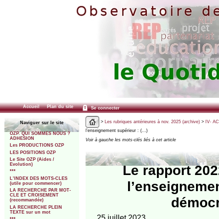
Accueil
Plan du site
Se connecter
>
Les rubriques antérieures à nov. 2025 (archive)
>
IV- A
Naviguer sur le site
l’enseignement supérieur : (…)
OZP. QUI SOMMES NOUS ?
ADHESION
Voir à gauche les mots-clés liés à cet article
Les PRODUCTIONS OZP
LES POSITIONS OZP
Le Site OZP (Aides /
Evolution)
Le rapport 202
***
L’INDEX DES MOTS-CLES
l’enseignemen
(utile pour commencer)
LA RECHERCHE PAR MOT-
CLE ET CROISEMENT
démocr
(recommandée)
LA RECHERCHE PLEIN
TEXTE sur un mot
25 juillet 2023