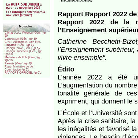
***
LA RUBRIQUE UNIQUE à
partir de novembre 2025
Rapport Rapport 2022 de l
Les rubriques antérieures à
nov. 2025 (archive)
Rapport 2022 de la mé
Mots-clés
l’Enseignement supérieu
Climat scol., Violence [Gén.] (gr
5)/
Contractuel [Gén.] (gr 3)/
Catherine Becchetti-Biz
CPS : Autonomie, Bien-être,
Empathie [Gén.] (gr 4)/
l’Enseignement supérieur, 
Enseign. privé [Gén.] (gr 5)/
Enseign. supérieur [Gén.] (gr
5)/<50
vivre ensemble".
Médiateur de l’EN [Gén.] (gr
2)/<50
Parents [Gén.] (gr 3)/
Rapp. Ministère ou de
Édito
Commission (gr 2)/
RAPPORT OFFICIEL (gr 2)/
L’année 2022 a été un
L’augmentation du nombre d
tonalité générale de ces 
expriment, qui donnent le 
L’École et l’Université son
Après la crise sanitaire, l
les inégalités et favorisé l
violences. Le besoin d’éco