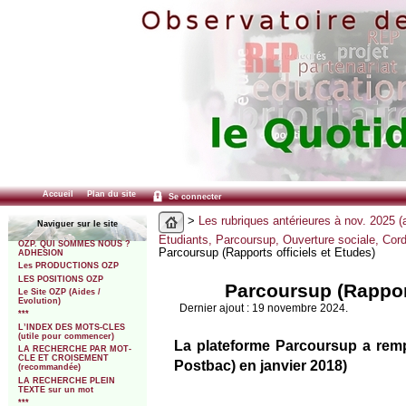
Accueil
Plan du site
Se connecter
>
Les rubriques antérieures à nov. 2025 (
Naviguer sur le site
Etudiants, Parcoursup, Ouverture sociale, Cor
OZP. QUI SOMMES NOUS ?
Parcoursup (Rapports officiels et Etudes)
ADHESION
Les PRODUCTIONS OZP
LES POSITIONS OZP
Parcoursup (Rapport
Le Site OZP (Aides /
Evolution)
Dernier ajout : 19 novembre 2024.
***
L’INDEX DES MOTS-CLES
(utile pour commencer)
La plateforme Parcoursup a rem
LA RECHERCHE PAR MOT-
CLE ET CROISEMENT
Postbac) en janvier 2018)
(recommandée)
LA RECHERCHE PLEIN
TEXTE sur un mot
***