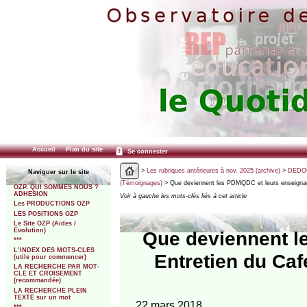
Accueil
Plan du site
Se connecter
>
Les rubriques antérieures à nov. 2025 (archive)
>
DEDOU
Naviguer sur le site
(Témoignages)
> Que deviennent les PDMQDC et leurs enseignan
OZP. QUI SOMMES NOUS ?
ADHESION
Voir à gauche les mots-clés liés à cet article
Les PRODUCTIONS OZP
LES POSITIONS OZP
Le Site OZP (Aides /
Evolution)
Que deviennent l
***
L’INDEX DES MOTS-CLES
Entretien du Caf
(utile pour commencer)
LA RECHERCHE PAR MOT-
CLE ET CROISEMENT
(recommandée)
LA RECHERCHE PLEIN
TEXTE sur un mot
22 mars 2018