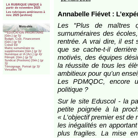
***
LA RUBRIQUE UNIQUE à
partir de novembre 2025
Annabelle Fiévet : L’ex
Les rubriques antérieures à
nov. 2025 (archive)
Les "Plus de maîtres 
Mots-clés
surnuméraires des écoles,
**EDUCATION PRIORITAIRE
[Gén.] (gr 5)/
Budget, Coût, Financement
rentrée. A vrai dire, il es
[Gén.] (gr 5)/
Créteil 93/
que se cache-t-il derriè
Maitre surnuméraire ou
supplémentaire [Gén.] (gr 3)/
Numérique et IA [Act.] (gr 4)/
motivés, des équipes désir
Pdmqdc [Gén.] (gr 5)/
Syndicat (Positions) [Gén.] (gr
la réussite de tous les él
3)/
Témoignage, Portrait (gr 3)/
Versailles 78/
ambitieux pour qu’un ensei
Les PDMQDC, encore une
politique ?
Sur le site Eduscol - la 
petite poignée à la proch
« L’objectif premier est de 
les inégalités en apportan
plus fragiles. La mise e