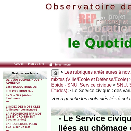
Accueil
Plan du site
Se connecter
>
Les rubriques antérieures à nov.
Naviguer sur le site
mixtes (Ville/Ecole et Défense/Ecole)
OZP. QUI SOMMES NOUS ?
ADHESION
Epide - SNU, Service civique
>
SNU, S
Les PRODUCTIONS OZP
Etudes)
> Le Service civique : des va
LES POSITIONS OZP
Le Site OZP (Aides /
Voir à gauche les mots-clés liés à cet a
Evolution)
***
L’INDEX DES MOTS-CLES
(utile pour commencer)
LA RECHERCHE PAR MOT-
- Le Service civiq
CLE ET CROISEMENT
(recommandée)
LA RECHERCHE PLEIN
liées au chômage d
TEXTE sur un mot