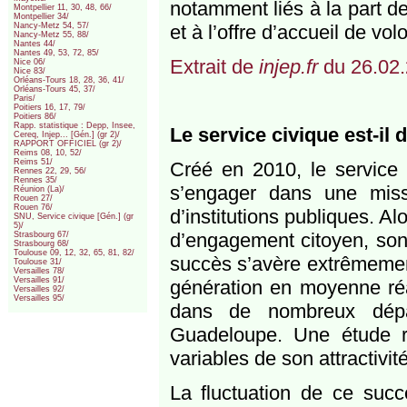
notamment liés à la part d
Montpellier 11, 30, 48, 66/
Montpellier 34/
et à l’offre d’accueil de vol
Nancy-Metz 54, 57/
Nancy-Metz 55, 88/
Nantes 44/
Nantes 49, 53, 72, 85/
Extrait de
injep.fr
du 26.02.
Nice 06/
Nice 83/
Orléans-Tours 18, 28, 36, 41/
Orléans-Tours 45, 37/
Paris/
Poitiers 16, 17, 79/
Poitiers 86/
Rapp. statistique : Depp, Insee,
Le service civique est-il 
Cereq, Injep... [Gén.] (gr 2)/
RAPPORT OFFICIEL (gr 2)/
Reims 08, 10, 52/
Reims 51/
Créé en 2010, le service
Rennes 22, 29, 56/
Rennes 35/
s’engager dans une missi
Réunion (La)/
Rouen 27/
Rouen 76/
d’institutions publiques. Al
SNU, Service civique [Gén.] (gr
5)/
d’engagement citoyen, son 
Strasbourg 67/
Strasbourg 68/
Toulouse 09, 12, 32, 65, 81, 82/
succès s’avère extrêmement
Toulouse 31/
Versailles 78/
Versailles 91/
génération en moyenne réa
Versailles 92/
Versailles 95/
dans de nombreux dépa
Guadeloupe. Une étude r
variables de son attractivité
La fluctuation de ce succ