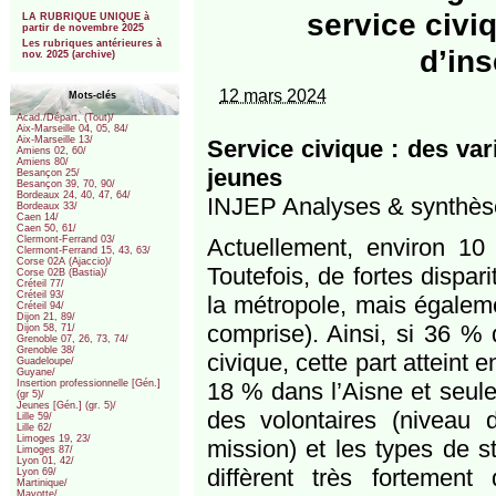
***
service civiq
LA RUBRIQUE UNIQUE à
partir de novembre 2025
Les rubriques antérieures à
d’ins
nov. 2025 (archive)
12 mars 2024
Mots-clés
Acad./Départ. (Tout)/
Aix-Marseille 04, 05, 84/
Aix-Marseille 13/
Service civique : des va
Amiens 02, 60/
Amiens 80/
jeunes
Besançon 25/
Besançon 39, 70, 90/
Bordeaux 24, 40, 47, 64/
INJEP Analyses & synthèse
Bordeaux 33/
Caen 14/
Caen 50, 61/
Actuellement, environ 10 
Clermont-Ferrand 03/
Clermont-Ferrand 15, 43, 63/
Corse 02A (Ajaccio)/
Toutefois, de fortes dispar
Corse 02B (Bastia)/
Créteil 77/
Créteil 93/
la métropole, mais égalem
Créteil 94/
Dijon 21, 89/
comprise). Ainsi, si 36 %
Dijon 58, 71/
Grenoble 07, 26, 73, 74/
Grenoble 38/
civique, cette part atteint
Guadeloupe/
Guyane/
18 % dans l’Aisne et seul
Insertion professionnelle [Gén.]
(gr 5)/
Jeunes [Gén.] (gr. 5)/
des volontaires (niveau 
Lille 59/
Lille 62/
Limoges 19, 23/
mission) et les types de st
Limoges 87/
Lyon 01, 42/
diffèrent très fortemen
Lyon 69/
Martinique/
Mayotte/