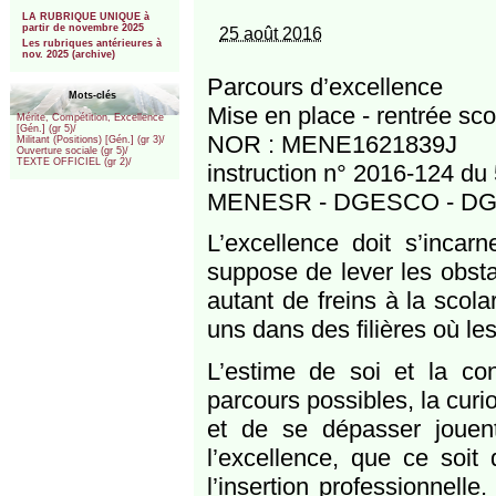
***
LA RUBRIQUE UNIQUE à
partir de novembre 2025
25 août 2016
Les rubriques antérieures à
nov. 2025 (archive)
Parcours d’excellence
Mots-clés
Mise en place - rentrée sco
Mérite, Compétition, Excellence
[Gén.] (gr 5)/
NOR : MENE1621839J
Militant (Positions) [Gén.] (gr 3)/
Ouverture sociale (gr 5)/
TEXTE OFFICIEL (gr 2)/
instruction n° 2016-124 du
MENESR - DGESCO - DG
L’excellence doit s’incar
suppose de lever les obstacl
autant de freins à la scol
uns dans des filières où le
L’estime de soi et la co
parcours possibles, la curio
et de se dépasser jouen
l’excellence, que ce soit
l’insertion professionnelle