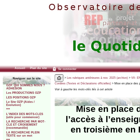
Accueil
Plan du site
Se connecter
>
Les rubriques antérieures à nov. 2025 (archive)
>
VII- E
Naviguer sur le site
Cordées (Textes et Déclarations officielles)
> Mise en place des p
OZP. QUI SOMMES NOUS ?
ADHESION
Voir à gauche les mots-clés liés à cet article
Les PRODUCTIONS OZP
LES POSITIONS OZP
Le Site OZP (Aides /
Evolution)
Mise en place 
***
L’INDEX DES MOTS-CLES
l’accès à l’ensei
(utile pour commencer)
LA RECHERCHE PAR MOT-
CLE ET CROISEMENT
en troisième en 
(recommandée)
LA RECHERCHE PLEIN
TEXTE sur un mot