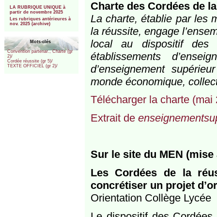
***
Charte des Cordées de la
LA RUBRIQUE UNIQUE à
partir de novembre 2025
La charte, établie par les 
Les rubriques antérieures à
nov. 2025 (archive)
la réussite, engage l’ensem
local au dispositif des
Mots-clés
Convention partenar., Charte (gr
établissements d’ensei
2)/
Cordée réussite (gr 5)/
d’enseignement supérieur
TEXTE OFFICIEL (gr 2)/
monde économique, collectiv
Télécharger la charte (mai 
Extrait de
enseignementsup
Sur le site du MEN (mise à
Les Cordées de la réus
concrétiser un projet d’or
Orientation Collège Lycée
Le dispositif des Cordée