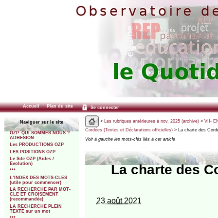
Accueil
Plan du site
Se connecter
>
Les rubriques antérieures à nov. 2025 (archive)
>
VII- E
Naviguer sur le site
Cordées (Textes et Déclarations officielles)
> La charte des Cordée
OZP. QUI SOMMES NOUS ?
ADHESION
Voir à gauche les mots-clés liés à cet article
Les PRODUCTIONS OZP
LES POSITIONS OZP
Le Site OZP (Aides /
Evolution)
La charte des Co
***
L’INDEX DES MOTS-CLES
(utile pour commencer)
LA RECHERCHE PAR MOT-
CLE ET CROISEMENT
23 août 2021
(recommandée)
LA RECHERCHE PLEIN
TEXTE sur un mot