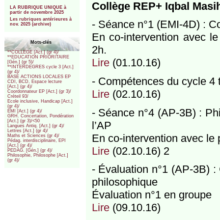
***
Collège REP+ Iqbal Masih
LA RUBRIQUE UNIQUE à
partir de novembre 2025
Les rubriques antérieures à
- Séance n°1 (EMI-4D) : C
nov. 2025 (archive)
En co-intervention avec le
Mots-clés
2h.
**COLLEGE [Act.] (gr 4)/
**EDUCATION PRIORITAIRE
Lire
(01.10.16)
[Gén.] (gr 5)/
**INTERDEGRES cycle 3 [Act.]
(gr 4)/
BASE ACTIONS LOCALES EP
- Compétences du cycle 4 t
CDI, BCD, Espace lecture
[Act.] (gr 4)/
Lire
(02.10.16)
Coordonnateur EP [Act.] (gr 3)/
Créteil 93/
Ecole inclusive, Handicap [Act.]
(gr 4)/
- Séance n°4 (AP-3B) : Ph
EMI [Act.] (gr 4)/
GRH. Concertation, Pondération
[Act.] (gr 3)/<50
l’AP
Langues Antiq. [Act.] (gr 4)/
Lettres [Act.] (gr 4)/
En co-intervention avec le
Maths et Sciences (gr 4)/
Pédag. interdisciplinaire, EPI
[Act.] (gr 4)/
Lire
(02.10.16) 2
PEDAG. [Gén.] (gr 4)/
Philosophie, Philosophe [Act.]
(gr 4)/
- Évaluation n°1 (AP-3B) :
philosophique
Évaluation n°1 en groupe
Lire
(09.10.16)