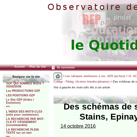
Accueil
Plan du site
Se connecter
>
Les rubriques antérieures à nov. 2025 (archive)
>
IX- A
Naviguer sur le site
Collège - Pédag. (Actions interdisciplinaires)
> Des schémas de séq
OZP. QUI SOMMES NOUS ?
ADHESION
Voir à gauche les mots-clés liés à cet article
Les PRODUCTIONS OZP
LES POSITIONS OZP
Le Site OZP (Aides /
Evolution)
Des schémas de s
***
L’INDEX DES MOTS-CLES
Stains, Epinay
(utile pour commencer)
LA RECHERCHE PAR MOT-
CLE ET CROISEMENT
14 octobre 2016
(recommandée)
LA RECHERCHE PLEIN
TEXTE sur un mot