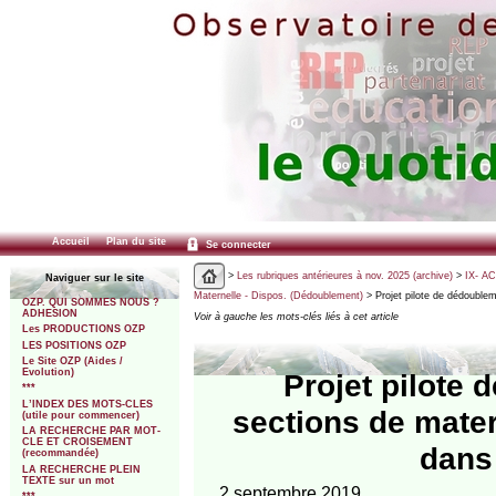
Accueil
Plan du site
Se connecter
>
Les rubriques antérieures à nov. 2025 (archive)
>
IX- A
Naviguer sur le site
Maternelle - Dispos. (Dédoublement)
> Projet pilote de dédouble
OZP. QUI SOMMES NOUS ?
ADHESION
Voir à gauche les mots-clés liés à cet article
Les PRODUCTIONS OZP
LES POSITIONS OZP
Le Site OZP (Aides /
Evolution)
Projet pilote
***
L’INDEX DES MOTS-CLES
sections de mater
(utile pour commencer)
LA RECHERCHE PAR MOT-
CLE ET CROISEMENT
dans 
(recommandée)
LA RECHERCHE PLEIN
TEXTE sur un mot
2 septembre 2019