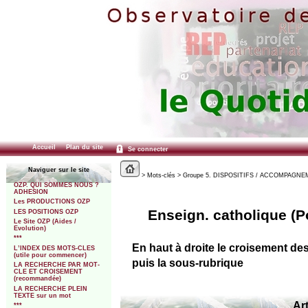
Accueil
Plan du site
Se connecter
Naviguer sur le site
> Mots-clés > Groupe 5. DISPOSITIFS / ACCOMPAGNEMENT
OZP. QUI SOMMES NOUS ?
ADHESION
Les PRODUCTIONS OZP
Enseign. catholique (Po
LES POSITIONS OZP
Le Site OZP (Aides /
Evolution)
***
En haut à droite le croisement de
L’INDEX DES MOTS-CLES
(utile pour commencer)
puis la sous-rubrique
LA RECHERCHE PAR MOT-
CLE ET CROISEMENT
(recommandée)
LA RECHERCHE PLEIN
TEXTE sur un mot
Art
***