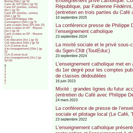
Enseignement privé catholique. Com
Busing [Gén.] (gr 5)/
Carte de l’EP [Gén.] (gr 5)/
République, par Fabienne Fédérini,
Carte EP (entrées, sorties)
[Act.] (gr 5)/
(entretien en trois parties du Café 
Carte EP (entrées, sorties)
[Gén.] (gr 5)/
10 septembre 2025
Carte EP/Politique Ville :
Convergence [Gén.] (gr 5/
La conférence presse de Philippe 
Carte scolaire (hors EP) (fait 23)
Carte scolaire en EP : Moyens
l’enseignement catholique
[Act.] (gr 5)/
Carte scolaire en EP : Moyens
23 septembre 2024
[Gén.]
Cité éducative [Act.] (gr 5)/
Cité éducative [Gén.] (gr 5)/
La mixité sociale et le privé sous-
CLA (Contrat local
d’accompagnement) [Gén.] (gr
du Sgen-Cfdt (ToutEduc)
5)/
CLA (Contrat local
23 septembre 2024
d’accompagnement) [Act.] (gr
5)/<50
L’enseignement catholique met en a
1
du 1er degré pour les comptes pub
2
3
de classes dédoublées
4
5
16 juin 2023
6
7
Mixité : grandes lignes du futur a
(entretien du Café avec Philippe D
24 mars 2023
La conférence de presse de l’ensei
sociale et pilotage local (Le Café,
23 septembre 2022
L’enseignement catholique présente