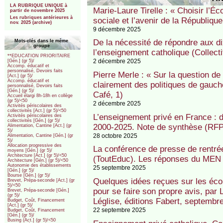
LA RUBRIQUE UNIQUE à
Marie-Laure Tirelle : « Choisir l’Éc
partir de novembre 2025
Les rubriques antérieures à
sociale et l’avenir de la République
nov. 2025 (archive)
9 décembre 2025
De la nécessité de répondre aux d
Mots-clés dans le même
groupe
l’enseignement catholique (Collect
**EDUCATION PRIORITAIRE
2 décembre 2025
[Gén.] (gr 5)/
Accomp. éducatif et
personnalisé, Devoirs faits
Pierre Merle : « Sur la question de 
[Act.] (gr 5)/
Accomp. éducatif et
clairement des politiques de gauche
personnalisé, Devoirs faits
[Gén.] (gr 5)/
Café, 1)
Accueil élargi 8h-18h en collège
(gr 5)/<50
2 décembre 2025
Activités périscolaires des
collectivités [Act.] (gr 5)/<50
L’enseignement privé en France : 
Activités périscolaires des
collectivités [Gén.] (gr 5)/
2000-2025. Note de synthèse (RFP
Alimentation, Cantine [Act.] (gr
5)/
28 octobre 2025
Alimentation, Cantine [Gén.] (gr
5)/
Allocation progressive des
La conférence de presse de rentré
moyens [Gén.] (gr 5)/
Architecture [Act.] (gr 5)/<50
(ToutEduc). Les réponses du MEN 
Architecture [Gén.] (gr 5)/<50
Autonomie des établissements
25 septembre 2025
[Gén.] (gr 5)/
Bourse [Gén.] (gr 5)/
Quelques idées reçues sur les école
Brevet, Prépa-seconde [Act.] (gr
5)/<50
pour se faire son propre avis, par
Brevet, Prépa-seconde [Gén.]
(gr 5)/
Léglise, éditions Fabert, septembr
Budget, Coût, Financement
[Act.] (gr 5)/
22 septembre 2025
Budget, Coût, Financement
[Gén.] (gr 5)/
Busing (Act.] (gr 5)/<50