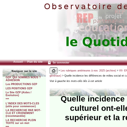
Accueil
Plan du site
Se connecter
>
Les rubriques antérieures à nov. 2025 (archive)
>
VII- E
Naviguer sur le site
généraux)
> Quelle incidence les différences de milieu social et cu
OZP. QUI SOMMES NOUS ?
ADHESION
Voir à gauche les mots-clés liés à cet article
Les PRODUCTIONS OZP
LES POSITIONS OZP
Le Site OZP (Aides /
Evolution)
Quelle incidence 
***
L’INDEX DES MOTS-CLES
culturel ont-el
(utile pour commencer)
LA RECHERCHE PAR MOT-
CLE ET CROISEMENT
supérieur et la 
(recommandée)
LA RECHERCHE PLEIN
TEXTE sur un mot