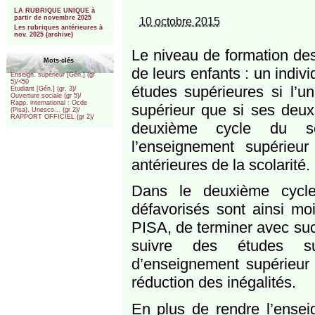
***
LA RUBRIQUE UNIQUE à
partir de novembre 2025
10 octobre 2015
Les rubriques antérieures à
nov. 2025 (archive)
Le niveau de formation des
Mots-clés
de leurs enfants : un indivi
Enseign. supérieur [Gén.] (gr
5)/<50
études supérieures si l’u
Etudiant [Gén.] (gr. 3)/
Ouverture sociale (gr 5)/
Rapp. international : Ocde
supérieur que si ses deux
(Pisa), Unesco... (gr 2)/
RAPPORT OFFICIEL (gr 2)/
deuxième cycle du se
l’enseignement supérieu
antérieures de la scolarité.
Dans le deuxième cycle
défavorisés sont ainsi mo
PISA, de terminer avec su
suivre des études sup
d’enseignement supérieur 
réduction des inégalités.
En plus de rendre l’ensei